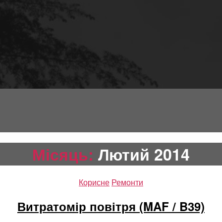
Місяць:
Лютий 2014
Категорії
Корисне
Ремонти
Витратомір повітря (MAF / B39)