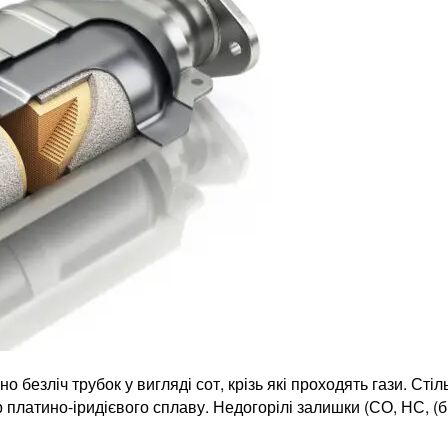
о безліч трубок у вигляді сот, крізь які проходять гази. Сті
 платино-іридієвого сплаву. Недогорілі залишки (СО, НС, (