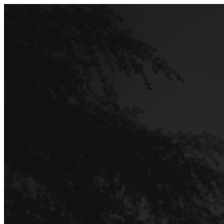
Перейти
до
вмісту