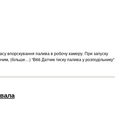
 часу впорскування палива в робочу камеру. При запуску
очим, (більше…) “B66 Датчик тиску палива у розподільнику”
нвала