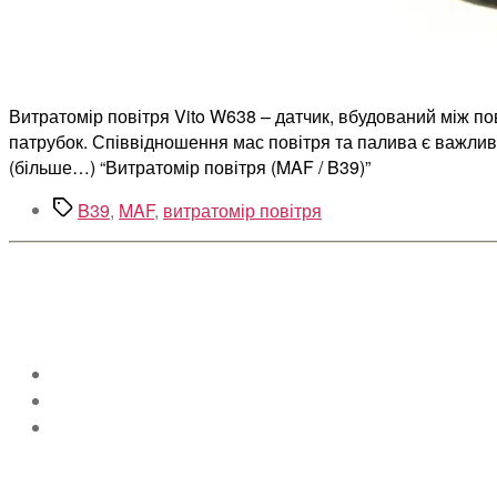
Витратомір повітря Vito W638 – датчик, вбудований між по
патрубок. Співвідношення мас повітря та палива є важливи
(більше…) “Витратомір повітря (MAF / B39)”
Позначки
B39
,
MAF
,
витратомір повітря