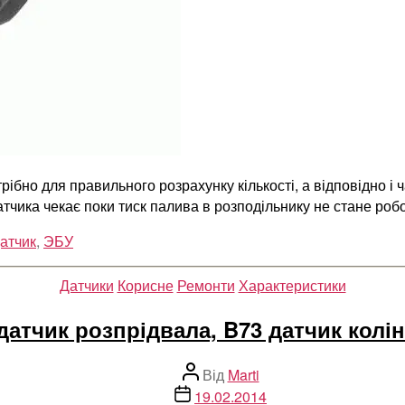
рібно для правильного розрахунку кількості, а відповідно і
тчика чекає поки тиск палива в розподільнику не стане роб
атчик
,
ЭБУ
Категорії
Датчики
Корисне
Ремонти
Характеристики
датчик розпрідвала, B73 датчик колі
Автор
Від
Marti
запису
Дата
19.02.2014