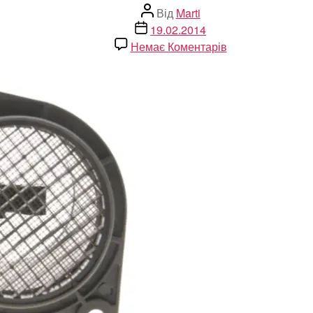
Автор
Від
Marti
запису
Дата
19.02.2014
запису
до
Немає Коментарів
Витратомір
повітря
(MAF
/
B39)