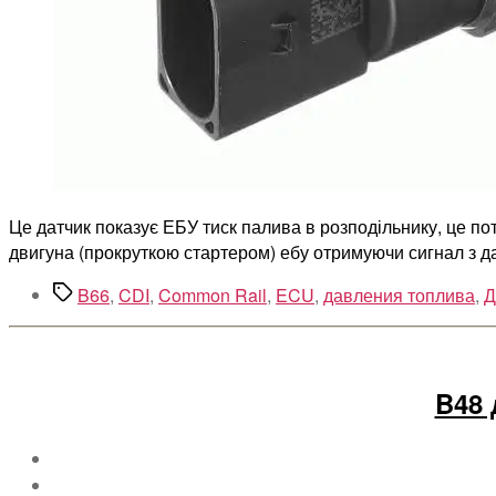
Це датчик показує ЕБУ тиск палива в розподільнику, це пот
двигуна (прокруткою стартером) ебу отримуючи сигнал з да
Позначки
B66
,
CDI
,
Common Rail
,
ECU
,
давления топлива
,
Д
B48 