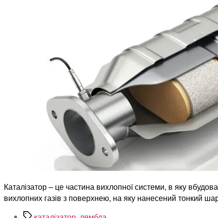
Каталізатор – це частина вихлопної системи, в яку вбудован
вихлопних газів з поверхнею, на яку нанесений тонкий шар
Позначки
каталізатор
,
лямбда