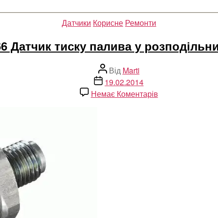
Категорії
Датчики
Корисне
Ремонти
6 Датчик тиску палива у розподільн
Автор
Від
Marti
запису
Дата
19.02.2014
запису
до
Немає Коментарів
B66
Датчик
тиску
палива
у
розподільнику