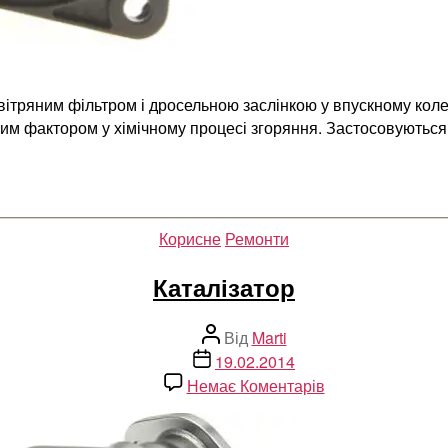
вітряним фільтром і дросельною заслінкою у впускному коле
м фактором у хімічному процесі згоряння. Застосовуються к
Категорії
Корисне
Ремонти
Каталізатор
Автор
Від
Marti
запису
Дата
19.02.2014
запису
до
Немає Коментарів
Каталізатор