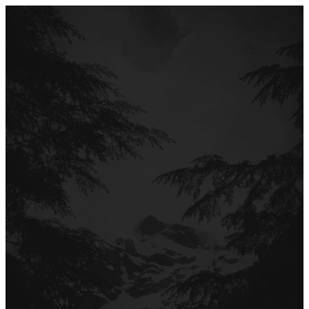
Перейти
до
вмісту