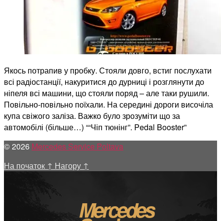
Якось потрапив у пробку. Стояли довго, встиг послухати
всі радіостанції, накуритися до дурниці і розглянути до
ніпеля всі машини, що стояли поряд – але таки рушили.
Повільно-повільно поїхали. На середині дороги височіла
купа свіжого заліза. Важко було зрозуміти що за
автомобілі (більше…) ““Чіп тюнінг”. Pedal Booster”
© 2026
Mercedes Service Poltava
На початок
↑
Нагору
↑
Mercedes