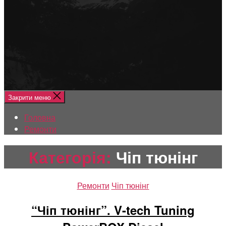
Меню
Головна
Ремонти
Закрити меню
Головна
Ремонти
Категорія:
Чіп тюнінг
Категорії
Ремонти
Чіп тюнінг
“Чіп тюнінг”. V-tech Tuning