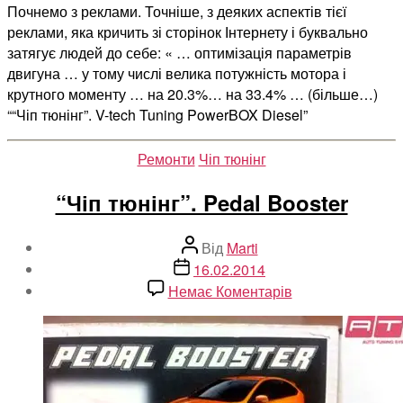
Почнемо з реклами. Точніше, з деяких аспектів тієї
реклами, яка кричить зі сторінок Інтернету і буквально
затягує людей до себе: « … оптимізація параметрів
двигуна … у тому числі велика потужність мотора і
крутного моменту … на 20.3%… на 33.4% … (більше…)
““Чіп тюнінг”. V-tech Tuning PowerBOX Diesel”
Категорії
Ремонти
Чіп тюнінг
“Чіп тюнінг”. Pedal Booster
Автор
Від
Marti
запису
Дата
16.02.2014
запису
до
Немає Коментарів
“Чіп
тюнінг”.
Pedal
Booster