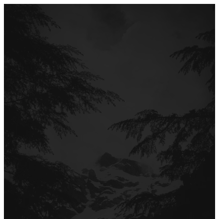
Перейти
до
вмісту