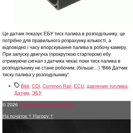
Це датчик показує ЕБУ тиск палива в розподільнику, це
потрібно для правильного розрахунку кількості, а
відповідно і часу впорскування палива в робочу камеру.
При запуску двигуна (прокруткою стартером) ебу
отримуючи сигнал з датчика чекає поки тиск палива в
розподільнику не стане робочим, (більше…) “B66 Датчик
тиску палива у розподільнику”
Позначки
B66
,
CDI
,
Common Rail
,
ECU
,
давления топлива
,
Датчик
,
ЭБУ
© 2026
Mercedes Service Poltava
На початок
↑
Нагору
↑