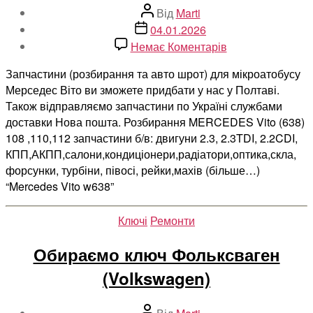
Автор
Від
Marti
запису
Дата
04.01.2026
запису
до
Немає Коментарів
Mercedes
Запчастини (розбирання та авто шрот) для мікроатобусу
Vito
Мерседес Віто ви зможете придбати у нас у Полтаві.
w638
Також відправляємо запчастини по Україні службами
доставки Нова пошта. Розбирання MERCEDES Vito (638)
108 ,110,112 запчастини б/в: двигуни 2.3, 2.3TDI, 2.2CDI,
КПП,АКПП,салони,кондиціонери,радіатори,оптика,скла,
форсунки, турбіни, півосі, рейки,махів (більше…)
“Mercedes Vito w638”
Категорії
Ключі
Ремонти
Обираємо ключ Фольксваген
(Volkswagen)
Автор