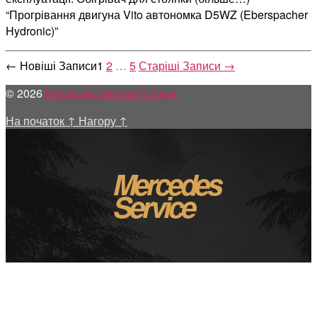
“Прогрівання двигуна Vito автономка D5WZ (Eberspacher
Hydronic)”
Пагінація
←
Новіші
Записи
1
2
…
5
Старіші
Записи
→
записів
© 2026
Mercedes Service Poltava
На початок
↑
Нагору
↑
Mercedes
Service