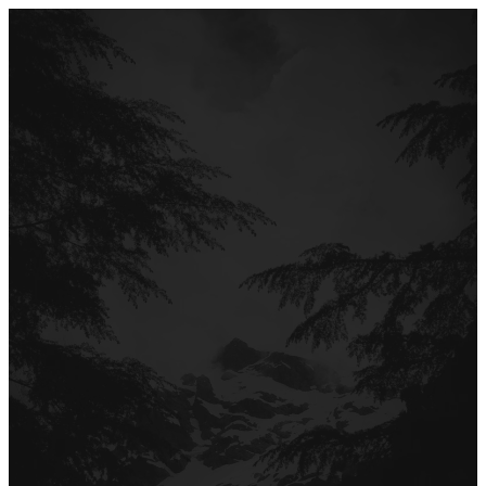
Перейти
до
вмісту