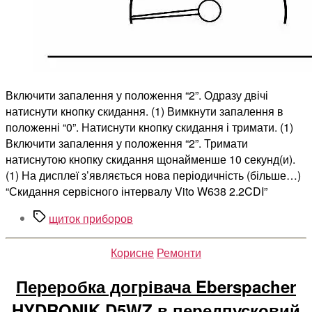
Включити запалення у положення “2”. Одразу двічі
натиснути кнопку скидання. (1) Вимкнути запалення в
положенні “0”. Натиснути кнопку скидання і тримати. (1)
Включити запалення у положення “2”. Тримати
натиснутою кнопку скидання щонайменше 10 секунд(и).
(1) На дисплеї з’являється нова періодичність (більше…)
“Скидання сервісного інтервалу Vito W638 2.2CDI”
Позначки
щиток приборов
Категорії
Корисне
Ремонти
Переробка догрівача Eberspaсher
HYDRONIK D5WZ в передпусковий