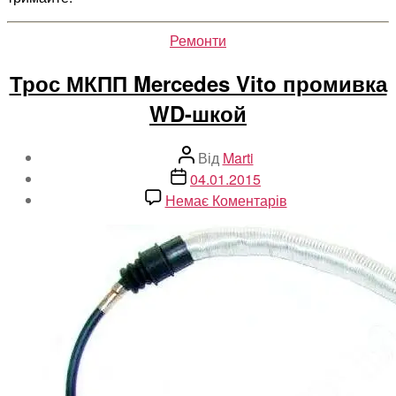
Категорії
Ремонти
Трос МКПП Mercedes Vito промивка
WD-шкой
Автор
Від
Marti
запису
Дата
04.01.2015
запису
до
Немає Коментарів
Трос
МКПП
Mercedes
Vito
промивка
WD-
шкой