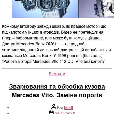
Кожному вітоводу завжди цікаво, як працює мотор і що
під капотом у інших витоводів. Відео не претендує на
гіпер – інформативне, але може бути комусь цікаво.
Двигун Mercedes-Benz OM611 — це рядний
чотирициліндровий дизельний двигун, який виробляється
компанією Mercedes-Benz. У 1998 році він (більше…)
“Робота мотора Mercedes Vito 112 CDI Vito без капота”
Категорії
Ремонти
Зварювання та обробка кузова
Mercedes Vito. Заміна порогів
Автор
Від
Marti
запису
Дата
03.01.2015