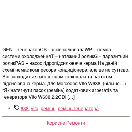
GEN – генераторCS – шків колінвалаWP – помпа
системи охолодженняT – натяжний роликG – паразитний
роликPAS – насос гідропідсилювача керма На даній
схемі немає компресора кондиціонера, але це не суттєво.
Він знаходиться між шківом колінвала та насосом
підсилювача керма. Для Mercedes Vito W638, (більше…)
“Як натягнути пасок (ремінь) додаткових агрегатів та
генератора Vito W638 2.2CDI […]
Позначки
638
,
vito
,
ремінь
,
ремінь генератора
Категорії
Корисне
Ремонти