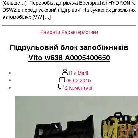
(більше…) “Переробка догрівача Eberspaсher HYDRONIK
D5WZ в передпусковий підігрівач” На сучасних дизельних
автомобілях (VW […]
Категорії
Ремонти
Характеристики
Підрульовий блок запобіжників
Vito w638 A0005400650
Автор
Від
Marti
запису
Дата
06.02.2015
запису
до
2 Коментарі
Підрульовий
блок
запобіжників
Vito
w638
A0005400650