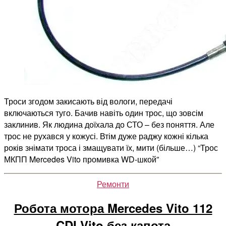
Троси згодом закисають від вологи, передачі
включаються туго. Бачив навіть один трос, що зовсім
заклинив. Як людина доїхала до СТО – без поняття. Але
трос не рухався у кожусі. Втім дуже раджу кожні кілька
років знімати троса і змащувати їх, мити (більше…) “Трос
МКПП Mercedes Vito промивка WD-шкой”
Категорії
Ремонти
Робота мотора Mercedes Vito 112
CDI Vito без капота