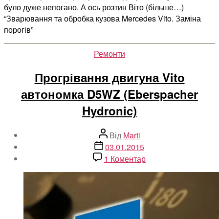
було дуже непогано. А ось розтин Віто (більше…)
“Зварювання та обробка кузова Mercedes Vito. Заміна
порогів”
Категорії
Ремонти
Прогрівання двигуна Vito
автономка D5WZ (Eberspacher
Hydronic)
Автор
Від
Marti
запису
Дата
03.01.2015
запису
до
1 Коментар
Прогрівання
двигуна
Vito
автономка
D5WZ