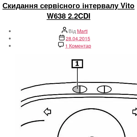
Скидання сервісного інтервалу Vito
W638 2.2CDI
Автор
Від
Marti
запису
Дата
28.04.2015
запису
до
1 Коментар
Скидання
сервісного
інтервалу
Vito
W638
2.2CDI