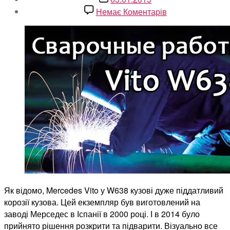
запису
до
Немає Коментарів
Зварювання
та
обробка
кузова
Mercedes
Vito.
Заміна
порогів
Як відомо, Mercedes Vito у W638 кузові дуже піддатливий
корозії кузова. Цей екземпляр був виготовлений на
заводі Мерседес в Іспанії в 2000 році. І в 2014 було
прийнято рішення розкрити та підварити. Візуально все