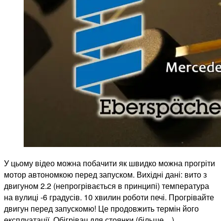
(Eberspacher
Hydronic)
У цьому відео можна побачити як швидко можна прогріти
мотор автономкою перед запуском. Вихідні дані: вито з
двигуном 2.2 (непрогрівається в принципі) температура
на вулиці -6 градусів. 10 хвилин роботи печі. Прогрівайте
двигун перед запускомю! Це продовжить термін його
експлуатації. Обігрівач для стоянки (більше…)