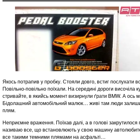
Якось потрапив у пробку. Стояли довго, встиг послухати вс
Повільно-повільно поїхали. На середині дороги височіла ку
стривайте, в якийсь момент визирнули ґрати BMW. А ось мар
Бідолашний автомобільний малюк… живі там люди залишили
плям.
Неприємне враження. Поїхав далі, а в голові закрутилося п
називаю все, що встановлюють у свою машину автолюбителі
все такими темними плямами на асфальті…