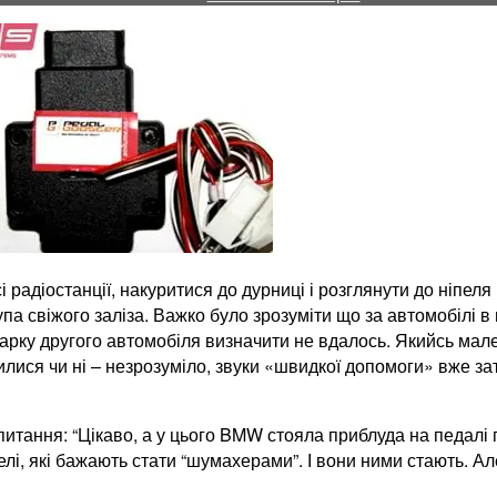
“Чіп
тюнінг”.
Pedal
Booster
і радіостанції, накуритися до дурниці і розглянути до ніпел
па свіжого заліза. Важко було зрозуміти що за автомобілі
в 
ку другого автомобіля визначити не вдалось. Якийсь маленьки
ся чи ні – незрозуміло, звуки «швидкої допомоги» вже за
итання: “Цікаво, а у цього BMW стояла приблуда на педалі г
, які бажають стати “шумахерами”. І вони ними стають. Але