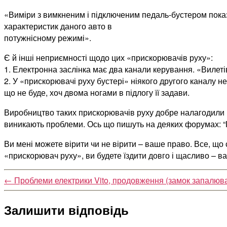
«Виміри з вимкненим і підключеним педаль-бустером показ
характеристик даного авто в
потужнісному режимі».
Є й інші неприємності щодо цих «прискорювачів руху»:
1. Електронна заслінка має два канали керування. «Вилет
2. У «прискорювачі руху бустері» ніякого другого каналу не
що не буде, хоч двома ногами в підлогу її задави.
Виробництво таких прискорювачів руху добре налагодили в 
виникають проблеми. Ось що пишуть на деяких форумах: “
Ви мені можете вірити чи не вірити – ваше право. Все, що 
«прискорювач руху», ви будете їздити довго і щасливо – 
←
Проблеми електрики Vito, продовження (замок запалюв
Залишити відповідь