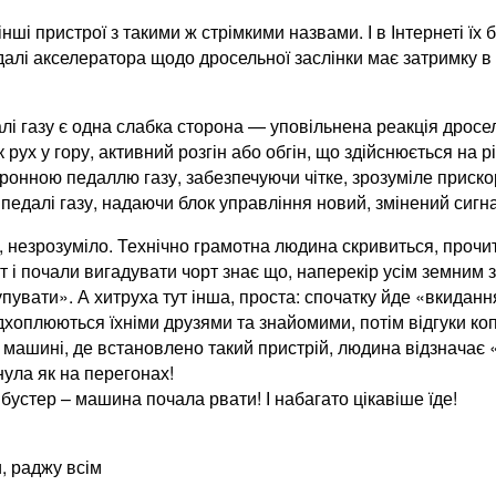
інші пристрої з такими ж стрімкими назвами. І в Інтернеті їх
лі акселератора щодо дросельної заслінки має затримку в у
лі газу є одна слабка сторона — уповільнена реакція дросель
рух у гору, активний розгін або обгін, що здійснюється на р
ктронною педаллю газу, забезпечуючи чітке, зрозуміле приск
педалі газу, надаючи блок управління новий, змінений сигн
», незрозуміло. Технічно грамотна людина скривиться, проч
от і почали вигадувати чорт знає що, наперекір усім земним
упувати». А хитруха тут інша, проста: спочатку йде «вкиданн
 підхоплюються їхніми друзями та знайомими, потім відгуки
машині, де встановлено такий пристрій, людина відзначає «ч
нула як на перегонах!
 бустер – машина почала рвати! І набагато цікавіше їде!
, раджу всім