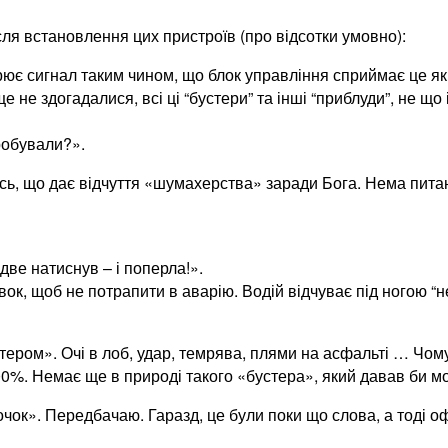
сля встановлення цих пристроїв (про відсотки умовно):
рює сигнал таким чином, що блок управління сприймає це як
 не здогадалися, всі ці “бустери” та інші “приблуди”, не що 
робували?».
сь, що дає відчуття «шумахерства» заради Бога. Нема питан
две натиснув – і поперла!».
ок, щоб не потрапити в аварію. Водій відчуває під ногою “не
тером». Очі в лоб, удар, темрява, плями на асфальті … Чому
00%. Немає ще в природі такого «бустера», який давав би мо
ок». Передбачаю. Гаразд, це були поки що слова, а тоді оф