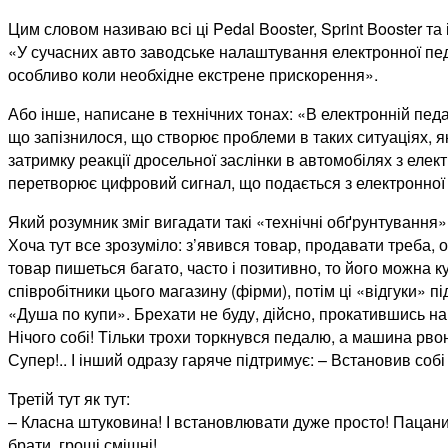
Цим словом називаю всі ці Pedal Booster, Sprint Booster та 
«У сучасних авто заводське налаштування електронної педа
особливо коли необхідне екстрене прискорення».
Або інше, написане в технічних тонах: «В електронній педа
що запізнилося, що створює проблеми в таких ситуаціях, як 
затримку реакції дросельної заслінки в автомобілях з еле
перетворює цифровий сигнал, що подається з електронної 
Який розумник зміг вигадати такі «технічні обґрунтування
Хоча тут все зрозуміло: з’явився товар, продавати треба, 
товар пишеться багато, часто і позитивно, то його можна к
співробітники цього магазину (фірми), потім ці «відгуки»
«Душа по купи». Брехати не буду, дійсно, прокатившись на 
Нічого собі! Тільки трохи торкнувся педалю, а машина рво
Супер!.. І інший одразу гаряче підтримує: – Встановив собі
Третій тут як тут:
– Класна штуковина! І встановлювати дуже просто! Пацани
брати, гроші смішні!