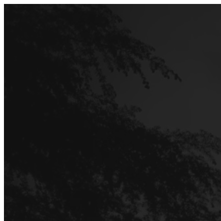
Перейти
до
вмісту