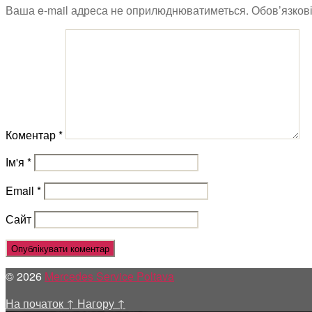
Ваша e-mail адреса не оприлюднюватиметься.
Обов’язков
Коментар
*
Ім'я
*
Email
*
Сайт
© 2026
Mercedes Service Poltava
На початок
↑
Нагору
↑