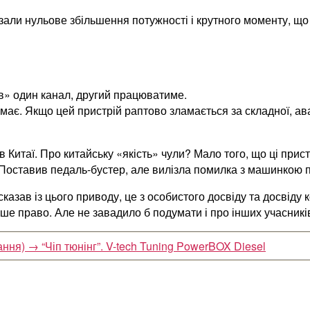
али нульове збільшення потужності і крутного моменту, що 
ів» один канал, другий працюватиме.
має. Якщо цей пристрій раптово зламається за складної, авар
Китаї. Про китайську «якість» чули? Мало того, що ці прист
Поставив педаль-бустер, але вилізла помилка з машинкою п
сказав із цього приводу, це з особистого досвіду та досвіду
ваше право. Але не завадило б подумати і про інших учасни
ання)
→
“Чіп тюнінг”. V-tech Tuning PowerBOX Diesel