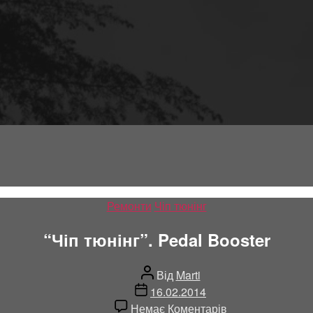
Категорії
Ремонти
Чіп тюнінг
“Чіп тюнінг”. Pedal Booster
Автор
Від
Marti
запису
Дата
16.02.2014
запису
до
Немає Коментарів