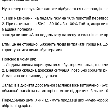
Ну а тепер послухайте «як все відбувається насправді» пі
1. При натисканні на педаль газу на 10% пристрій перетво
2. При натисканні в 50% – 80-90 або 100% Тобто, якщо ви ще
машина поперла»,
завжди питаю: «А на педаль газу натиснути сильніше не п
Втім, це не страшно. Бажають люди витрачати гроші на що
користуватися цими «бустерами».
Поясню в чому річ:
1. Людина звикла користуватися «бустером» і знає, що «ле
2. Виникла складна дорожня ситуація, потрібно зробити рив
А машина не пришвидшується.
Запас із відкриття дросельної заслінки вже витрачено «бус
обманка”: заслінка на моторі не може відкритися більше 1
Передбачаю шум, який здіймуть продавці цих «чудо-коробоч
chip-tuning.spb.ru