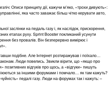
 безліч: Описи принципу дії, кажучи м’яко, «трохи дивують»:
правлінні, яка часто заважає більш чітко керувати авто,
ної заслінки на педаль газу і, як наслідок, прискорення,
ізних етапах руху. Sprint Booster покликаний усунути
орення без провалів. Він безперервно вимірює і
ал».
итавши подібне. Але Інтернет розтиражував і поїхало…
 законам. Люди повелись. Звикли вірити, що «якщо про
я» позитивних відгуків про щось, а «відгуки» пишуть
 копіюються за іншими форумами і помчало… як там кажуть?
уйність» педалі газу. Люди на форумах так і кажуть: –