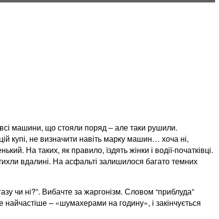
я всі машини, що стояли поряд – але таки рушили.
цій купі, не визначити навіть марку машин… хоча ні,
й. На таких, як правило, їздять жінки і водії-початківці.
тихли вдалині. На асфальті залишилося багато темних
азу чи ні?”. Вибачте за жаргонізм. Словом “приблуда”
 найчастіше – «шумахерами на годину», і закінчується