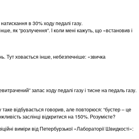
 натискання в 30% ходу педалі газу.
інше, як “розлучення”. І коли мені кажуть, що «встановив і
ь. Тут ховається інше, небезпечніше: «звичка
витрачений” запас ходу педалі газу і тисне на педаль газу.
 таке відбувається говорив, але повторюся: “бустер – це
жливість заслінці відкритися на 150%. Розумієте?
іційні виміри від Петербурзької «Лабораторії Швидкості»: