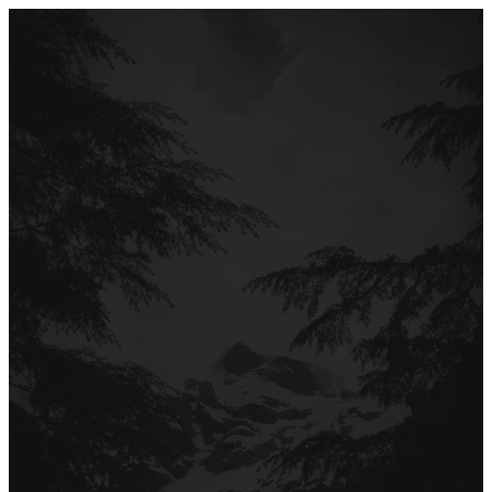
Перейти
до
вмісту