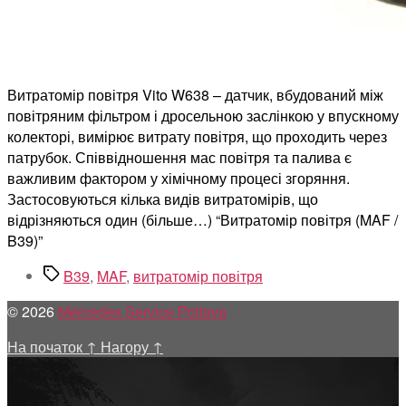
Витратомір повітря Vito W638 – датчик, вбудований між
повітряним фільтром і дросельною заслінкою у впускному
колекторі, вимірює витрату повітря, що проходить через
патрубок. Співвідношення мас повітря та палива є
важливим фактором у хімічному процесі згоряння.
Застосовуються кілька видів витратомірів, що
відрізняються один (більше…) “Витратомір повітря (MAF /
B39)”
Позначки
B39
,
MAF
,
витратомір повітря
© 2026
Mercedes Service Poltava
На початок
↑
Нагору
↑