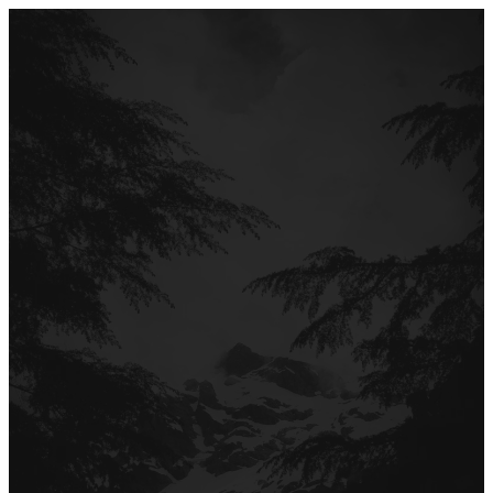
Перейти
до
вмісту