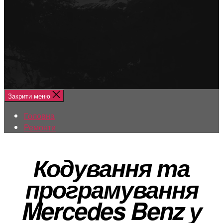
Меню
Головна
Ремонти
Закрити меню
Головна
Ремонти
Кодування та
програмування
Mercedes Benz у