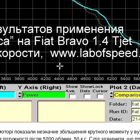
торі показали незначне збільшення крутного моменту у вузьк
 потужності після 5200 об/мин. 50 к.с. Слід зазначити, що 