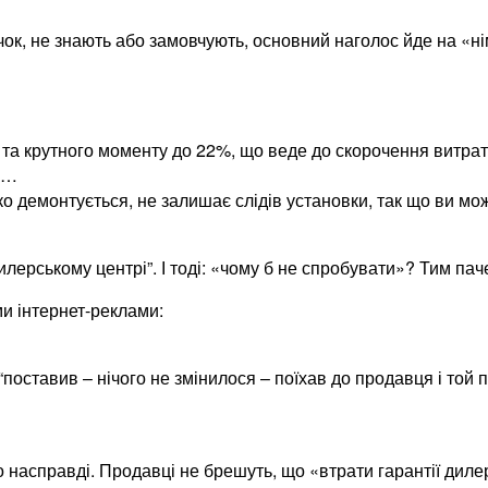
ок, не знають або замовчують, основний наголос йде на «ні
та крутного моменту до 22%, що веде до скорочення витрат
 …
демонтується, не залишає слідів установки, так що ви может
лерському центрі”. І тоді: «чому б не спробувати»? Тим пач
ми інтернет-реклами:
поставив – нічого не змінилося – поїхав до продавця і той 
 насправді. Продавці не брешуть, що «втрати гарантії дилер 