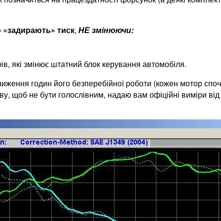
о «задирають» тиск
,
НЕ змінюючи:
в, які змінює штатний блок керування автомобіля.
иження годин його безперебійної роботи (кожен мотор споча
ову, щоб не бути голослівним, надаю вам офіційні виміри ві