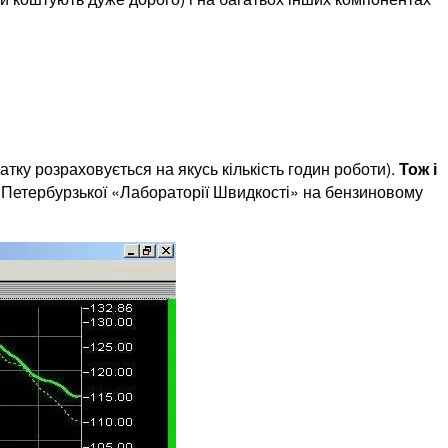
тку розраховується на якусь кількість годин роботи).
Тож і
д Петербурзької «Лабораторії Швидкості» на бензиновому