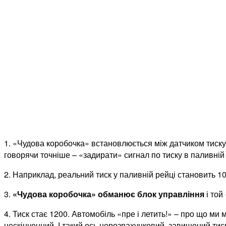
1. «Чудова коробочка» встановлюється між датчиком тиску н
говорячи точніше – «задирати» сигнал по тиску в паливні
2. Наприклад, реальний тиск у паливній рейці становить 10
3.
«Чудова коробочка» обманює блок управління
і той
4. Тиск стає 1200. Автомобіль «пре і летить!» – про що ми
нескінченний. І такий ось нерозрахунковий, завищений тис