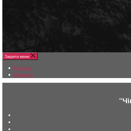
Меню
Головна
Ремонти
Закрити меню
Головна
Ремонти
“Чі