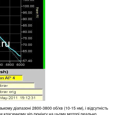
ому діапазоні 2800-3800 об/хв (10-15 нм), і відсутність
при класичному чіп-тюнінгу на цьому моторі реально