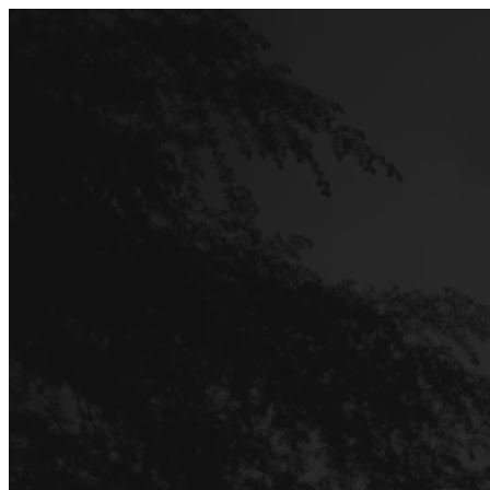
Перейти
до
вмісту