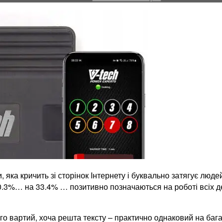
“Чіп
тюнінг”.
V-
tech
Tuning
PowerBOX
Diesel
, яка кричить зі сторінок Інтернету і буквально затягує люд
 20.3%… на 33.4% …
позитивно позначаються на роботі всіх 
го вартий, хоча решта тексту – практично однаковий на ба