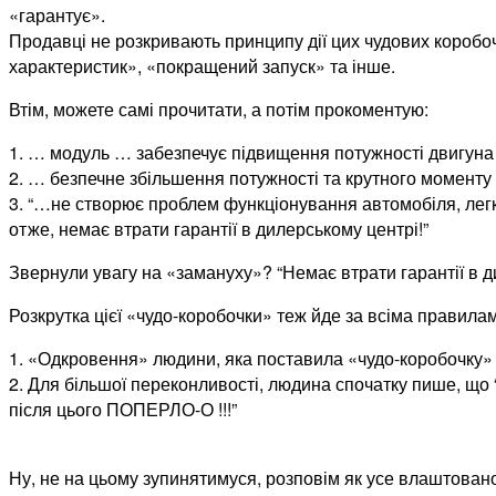
«гарантує».
Продавці не розкривають принципу дії цих чудових коробоч
характеристик», «покращений запуск» та інше.
Втім, можете самі прочитати, а потім прокоментую:
1. … модуль … забезпечує підвищення потужності двигуна 
2. … безпечне збільшення потужності та крутного моменту
3. “…не створює проблем функціонування автомобіля, легко 
отже, немає втрати гарантії в дилерському центрі!”
Звернули увагу на «замануху»? “Немає втрати гарантії в ди
Розкрутка цієї «чудо-коробочки» теж йде за всіма правила
1. «Одкровення» людини, яка поставила «чудо-коробочку»
2. Для більшої переконливості, людина спочатку пише, що “
після цього ПОПЕРЛО-О !!!”
Ну, не на цьому зупинятимуся, розповім як усе влаштовано