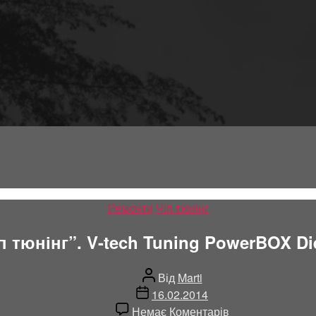
Категорії
Ремонти
Чіп тюнінг
п тюнінг”. V-tech Tuning PowerBOX Di
Автор
Від
Marti
запису
Дата
16.02.2014
запису
до
Немає Коментарів