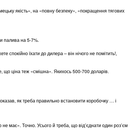
мецьку якість», на «повну безпеку», «покращення тягових
и палива на 5-7%.
е спокійно їхати до дилера – він нічого не помітить!,
е, що ціна теж «смішна». Якихось 500-700 доларів.
показав, як треба правильно встановити коробочку … і
не має». Точно. Усього й треба, що від’єднати один роз’єм