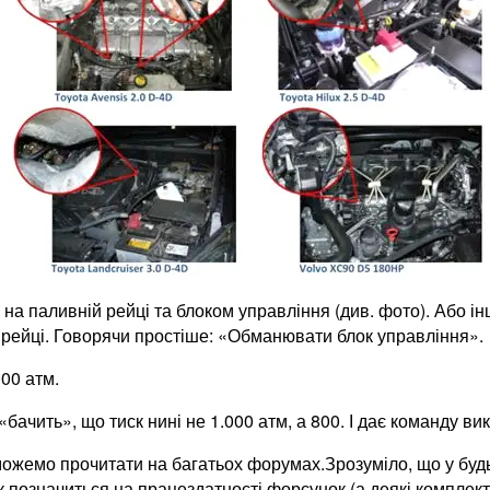
а паливній рейці та блоком управління (див. фото). Або інш
й рейці. Говорячи простіше: «Обманювати блок управління».
00 атм.
 «бачить», що тиск нині не 1.000 атм, а 800. І дає команду 
 можемо прочитати на багатьох форумах.Зрозуміло, що у будь
к позначиться на працездатності форсунок (а деякі комплек