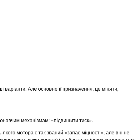
і варіанти. Але основне її призначення, це міняти,
виконавчим механізмам: «підвищити тиск».
-якого мотора є так званий «запас міцності», але він не
ти коштують дуже дорого) і на багатьох інших компонентах