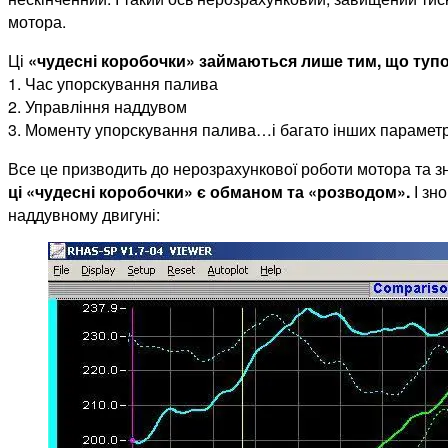
мотора.
Ці
«чудесні коробочки» займаються лише тим, що туп
1. Час упорскування палива
2. Управління наддувом
3. Моменту упорскування палива…і багато інших параметрі
Все це призводить до нерозрахункової роботи мотора та зн
ці «чудесні коробочки» є обманом та «розводом».
І зн
наддувному двигуні: