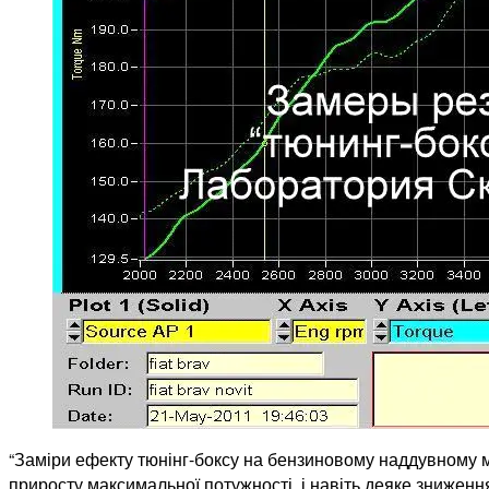
“Заміри ефекту тюнінг-боксу на бензиновому наддувному мо
приросту максимальної потужності, і навіть деяке зниження