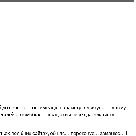
ей до себе: « … оптимізація параметрів двигуна … у тому
деталей автомобіля… працюючи через датчик тиску,
гатьох подібних сайтах, обіцяє… переконує… заманює… і