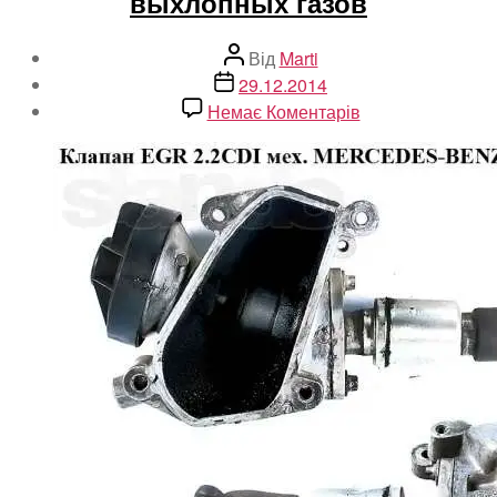
выхлопных газов
Автор
Від
Marti
запису
Дата
29.12.2014
запису
до
Немає Коментарів
EGR.
Система
рециркуляции
выхлопных
газов