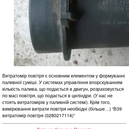
Витратомір повітря є основним елементом у формуванні
паливної суміші. У системах управління впорскуванням
кількість палива, що подається в двигун, розраховується
по масі повітря, що подається в циліндри. (У нас не
стоять витратомірів у паливній системі). Крім того,
вимірювання витрати повітря необхідні (більше…) “В39
витратомір повітря (0280217114)”