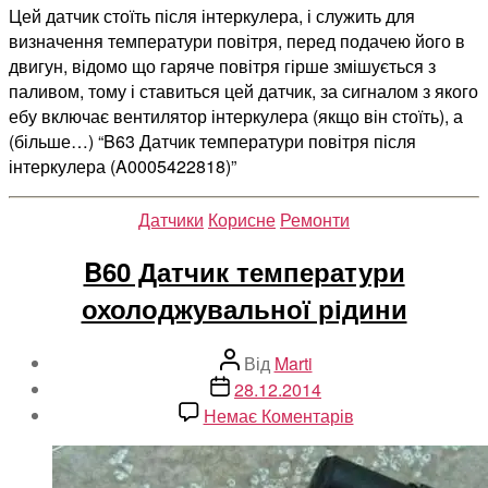
Цей датчик стоїть після інтеркулера, і служить для
визначення температури повітря, перед подачею його в
двигун, відомо що гаряче повітря гірше змішується з
паливом, тому і ставиться цей датчик, за сигналом з якого
ебу включає вентилятор інтеркулера (якщо він стоїть), а
(більше…) “B63 Датчик температури повітря після
інтеркулера (A0005422818)”
Категорії
Датчики
Корисне
Ремонти
B60 Датчик температури
охолоджувальної рідини
Автор
Від
Marti
запису
Дата
28.12.2014
запису
до
Немає Коментарів
B60
Датчик