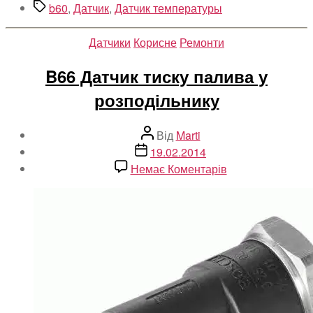
Позначки
b60
,
Датчик
,
Датчик температуры
Категорії
Датчики
Корисне
Ремонти
B66 Датчик тиску палива у
розподільнику
Автор
Від
Marti
запису
Дата
19.02.2014
запису
до
Немає Коментарів
B66
Датчик
тиску
палива
у
розподільнику