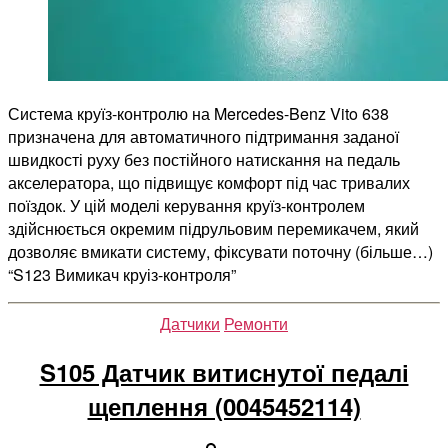
Система круїз-контролю на Mercedes-Benz Vito 638
призначена для автоматичного підтримання заданої
швидкості руху без постійного натискання на педаль
акселератора, що підвищує комфорт під час тривалих
поїздок. У цій моделі керування круїз-контролем
здійснюється окремим підрульовим перемикачем, який
дозволяє вмикати систему, фіксувати поточну (більше…)
“S123 Вимикач круіз-контроля”
Категорії
Датчики
Ремонти
S105 Датчик витиснутої педалі
щеплення (0045452114)