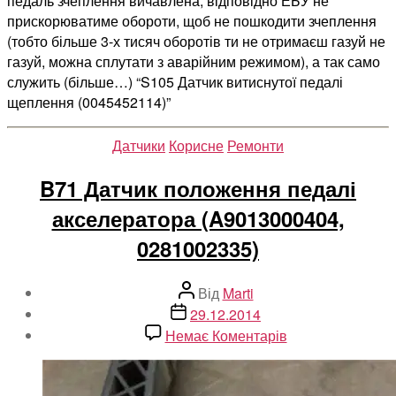
педаль зчеплення вичавлена, відповідно ЕБУ не
прискорюватиме обороти, щоб не пошкодити зчеплення
(тобто більше 3-х тисяч оборотів ти не отримаєш газуй не
газуй, можна сплутати з аварійним режимом), а так само
служить (більше…) “S105 Датчик витиснутої педалі
щеплення (0045452114)”
Категорії
Датчики
Корисне
Ремонти
B71 Датчик положення педалі
акселератора (A9013000404,
0281002335)
Автор
Від
Marti
запису
Дата
29.12.2014
запису
до
Немає Коментарів
B71
Датчик
положення