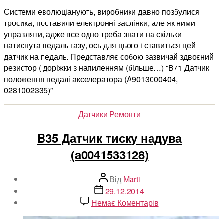
Системи еволюціанують, виробники давно позбулися
тросика, поставили електронні заслінки, але як ними
управляти, адже все одно треба знати на скільки
натиснута педаль газу, ось для цього і ставиться цей
датчик на педаль. Представляє собою зазвичай здвоєний
резистор ( доріжки з напиленням (більше…) “B71 Датчик
положення педалі акселератора (A9013000404,
0281002335)”
Категорії
Датчики
Ремонти
B35 Датчик тиску надува
(a0041533128)
Автор
Від
Marti
запису
Дата
29.12.2014
запису
до
Немає Коментарів
B35