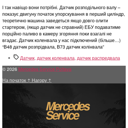
І так навіщо вони потрібні. Датчик розподільного валу –
показує двигуну початок упорскування в перший циліндр,
теоретично машина заведеться якщо довго олити
стартером, (якщо датчик не справний) ЕБУ подаватиме
порційно паливо в камеру згоряння поки взагалі не
вгадає. Датчик коленвала у нас підключений (більше…)
“B48 датчик розпрідвала, B73 датчик колінвала”
Позначки
Датчик
,
датчик коленвала
,
датчик распредвала
© 2026
Mercedes Service Poltava
На початок
↑
Нагору
↑
Mercedes
Service