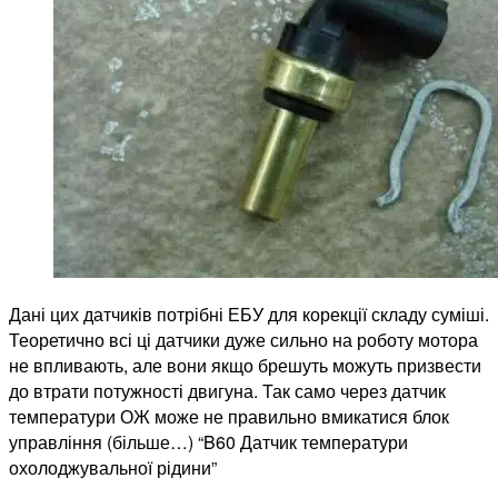
температури
охолоджувально
рідини
Дані цих датчиків потрібні ЕБУ для корекції складу суміші.
Теоретично всі ці датчики дуже сильно на роботу мотора
не впливають, але вони якщо брешуть можуть призвести
до втрати потужності двигуна. Так само через датчик
температури ОЖ може не правильно вмикатися блок
управління (більше…) “B60 Датчик температури
охолоджувальної рідини”