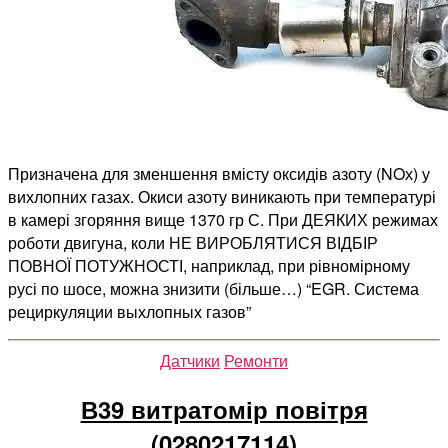
Призначена для зменшення вмісту оксидів азоту (NOх) у
вихлопних газах. Окиси азоту виникають при температурі
в камері згоряння вище 1370 гр С. При ДЕЯКИХ режимах
роботи двигуна, коли НЕ ВИРОБЛЯТИСЯ ВІДБІР
ПОВНОЇ ПОТУЖНОСТІ, наприклад, при рівномірному
русі по шосе, можна знизити (більше…) “EGR. Система
рециркуляции выхлопных газов”
Категорії
Датчики
Ремонти
В39 витратомір повітря
(0280217114)