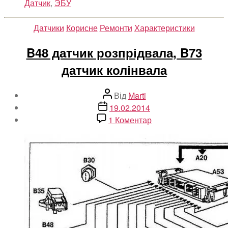
Датчик
,
ЭБУ
Категорії
Датчики
Корисне
Ремонти
Характеристики
B48 датчик розпрідвала, B73
датчик колінвала
Автор
Від
Marti
запису
Дата
19.02.2014
запису
до
1 Коментар
B48
датчик
розпрідвала,
B73
датчик
колінвала