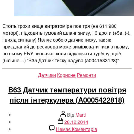
Стоїть трохи вище витратоміра повітря (на 611.980
моторі), підходить гумовий шланг знизу, і 3 дроти (+5в, (-),
і вихід сигналу) Являє собою датчик тиску, так як
приєднаний до ресивера може вимірювати тиск в ньому,
по ньому ЕБУ визначає коли відключати турбіну, щоб
(більше…) “B35 Датчик тиску надува (a0041533128)”
Категорії
Датчики
Корисне
Ремонти
B63 Датчик температури повітря
після інтеркулера (A0005422818)
Автор
Від
Marti
запису
Дата
28.12.2014
запису
до
Немає Коментарів