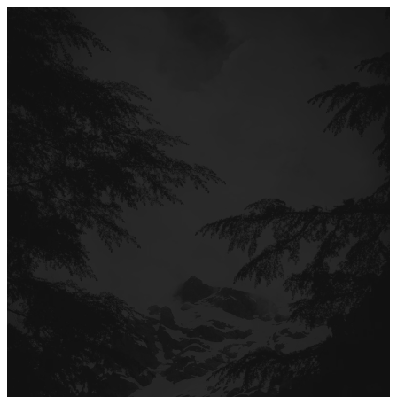
Перейти
до
вмісту