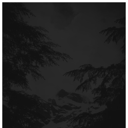
Перейти
до
вмісту