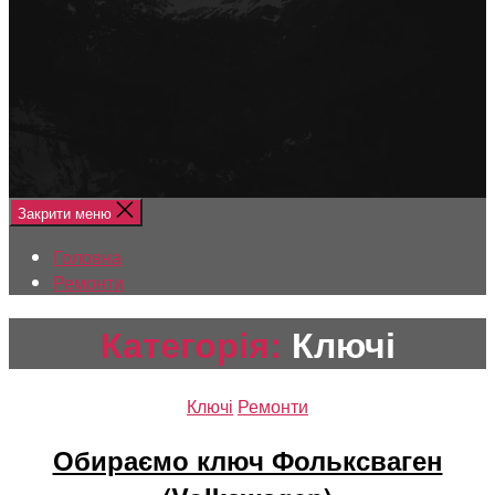
Меню
Головна
Ремонти
Закрити меню
Головна
Ремонти
Категорія:
Ключі
Категорії
Ключі
Ремонти
Обираємо ключ Фольксваген