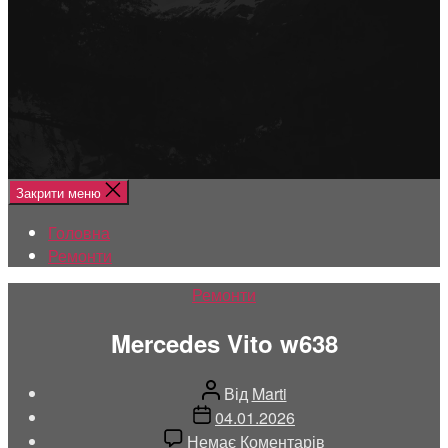
Меню
Головна
Ремонти
Закрити меню
Головна
Ремонти
Категорії
Ремонти
Mercedes Vito w638
Автор
Від
Marti
запису
Дата
04.01.2026
запису
до
Немає Коментарів