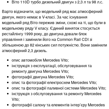
Віто 110D турбо дизельний двигун з 2,3 л та 98 л.с.
Варто відзначити, що модельний ряд має атмосферний
двигун, якого немає в V-класі. За час існування
модельний ряд Віто пережив зміни, схожі на ті, що були в
модельному ряду V класу. Єдиний виняток стосується
рестайлінгу 1999 року, до двигуна довали блок
управління і замінили його на Common Rail CDI зі
збільшеною до 82 кінських сил потужністю. Вони замінили
атмосферний 2,3 дизель.
опис автомобіля Mercedes Vito;
інструкція з експлуатації, обслуговування та
ремонту двигуна Mercedes Vito;
фотографії двигуна Mercedes Vito;
опис та фотографії електросхем Mercedes Vito;
опис та фотографії паливної системи Mercedes Vito;
інструкція з обслуговування та ремонту Mercedes
Vito;
фотографії салону та елементів інтер’єру Mercedes