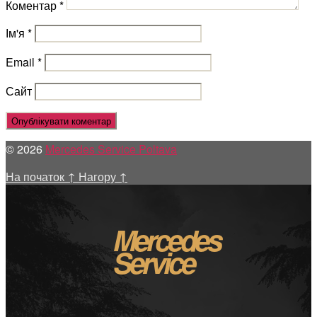
Коментар
*
Ім'я
*
Email
*
Сайт
© 2026
Mercedes Service Poltava
На початок
↑
Нагору
↑
Mercedes
Service