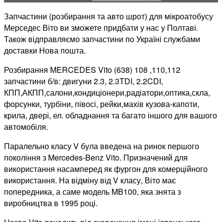
Mercedes
Запчастини (розбирання та авто шрот) для мікроатобусу
Vito
Мерседес Віто ви зможете придбати у нас у Полтаві.
w638
Також відправляємо запчастини по Україні службами
доставки Нова пошта.
Розбирання MERCEDES Vito (638) 108 ,110,112
запчастини б/в: двигуни 2.3, 2.3TDI, 2.2CDI,
КПП,АКПП,салони,кондиціонери,радіатори,оптика,скла,
форсунки, турбіни, півосі, рейки,махів
кузова-капоти,
крила, двері, ел. обладнання та багато іншого для вашого
автомобіля.
Паралельно класу V була введена на ринок першого
покоління з Mercedes-Benz Vito. Призначений для
використання насамперед як фургон для комерційного
використання. На відміну від V класу, Віто має
попередника, а саме модель MB100, яка знята з
виробництва в 1995 році.