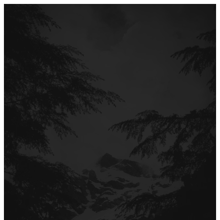
Перейти
до
вмісту