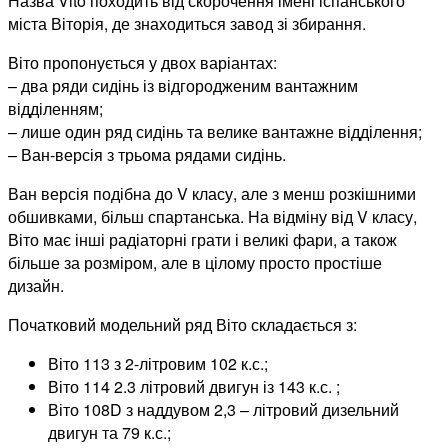
Назва Vito походить від скорочення імені іспанського
міста Віторія, де знаходиться завод зі збирання.
Віто пропонується у двох варіантах:
– два ряди сидінь із відгородженим вантажним
відділенням;
– лише один ряд сидінь та велике вантажне відділення;
– Ван-версія з трьома рядами сидінь.
Ван версія подібна до V класу, але з менш розкішними
обшивками, більш спартанська. На відміну від V класу,
Віто має інші радіаторні грати і великі фари, а також
більше за розміром, але в цілому просто простіше
дизайн.
Початковий модельний ряд Віто складається з:
Віто 113 з 2-літровим 102 к.с.;
Віто 114 2.3 літровий двигун із 143 к.с. ;
Віто 108D з наддувом 2,3 – літровий дизельний
двигун та 79 к.с.;