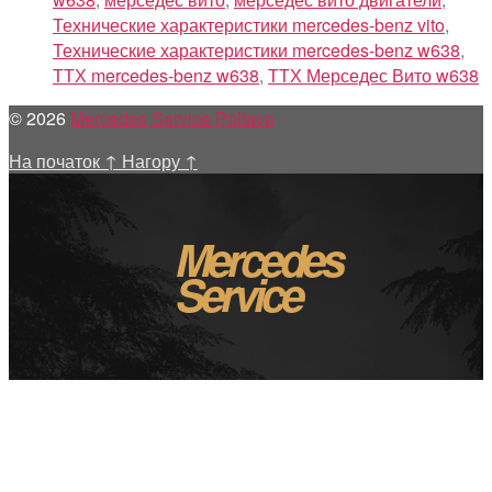
Технические характеристики mercedes-benz vito
,
Технические характеристики mercedes-benz w638
,
ТТХ mercedes-benz w638
,
ТТХ Мерседес Вито w638
© 2026
Mercedes Service Poltava
На початок
↑
Нагору
↑
Mercedes
Service