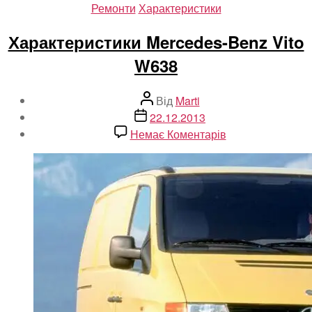
Категорії
Ремонти
Характеристики
Характеристики Mercedes-Benz Vito
W638
Автор
Від
Marti
запису
Дата
22.12.2013
запису
до
Немає Коментарів
Характеристики
Mercedes-
Benz
Vito
W638