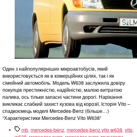
Один з найпопулярніших мікроавтобусів, який
використовується як в комерційних цілях, так і як
сімейний автомобіль. Модель W638 заслужила довіру
покупців престижністю, надійністю, малою витратою
палива, ось тільки запасні частини дорогі. Нарікання
викликає слабкий захист кузова від корозії. Історія Vito –
спадкоємець моделі Mercedes-Benz (більше…)
“Характеристики Mercedes-Benz Vito W638”
Позначки
mb
,
mercedes-benz
,
mercedes-benz vito w638
,
vito
,
w638
,
мерседес вито
,
мерседес вито двигатели
,