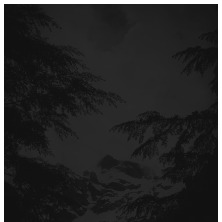
Перейти
до
вмісту