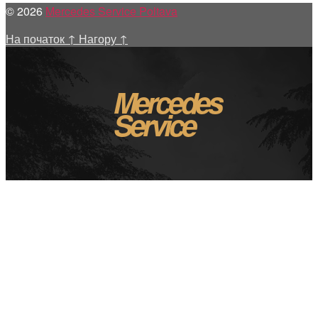
© 2026
Mercedes Service Poltava
На початок
↑
Нагору
↑
Mercedes
Service