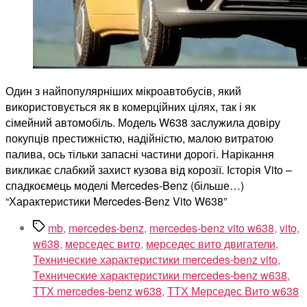
Один з найпопулярніших мікроавтобусів, який
використовується як в комерційних цілях, так і як
сімейний автомобіль. Модель W638 заслужила довіру
покупців престижністю, надійністю, малою витратою
палива, ось тільки запасні частини дорогі. Нарікання
викликає слабкий захист кузова від корозії. Історія Vito –
спадкоємець моделі Mercedes-Benz (більше…)
“Характеристики Mercedes-Benz Vito W638”
Позначки
mb
,
mercedes-benz
,
mercedes-benz vito w638
,
vito
,
w638
,
мерседес вито
,
мерседес вито двигатели
,
Технические характеристики mercedes-benz vito
,
Технические характеристики mercedes-benz w638
,
ТТХ mercedes-benz w638
,
ТТХ Мерседес Вито w638