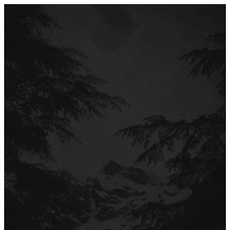
Перейти
до
вмісту