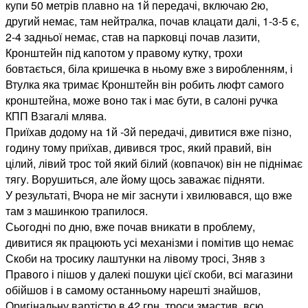
купи 50 метрів плавно на 1й передачі, включаю 2ю,
другий немає, там нейтралка, почав клацати далі, 1-3-5 є,
2-4 задньої немає, став на парковці почав
лазити,
Кронштейн під капотом у правому кутку, трохи
бовтається, біла кришечка в ньому вже з виробленням, і
Втулка яка тримає Кронштейн він робить люфт самого
кронштейна, може воно так і має бути, в салоні ручка
КПП Взагалі млява.
Приїхав додому на 1й -3й передачі, дивитися вже пізно,
годину тому приїхав, дивився трос, який правий, він
цілий, лівий трос той який білий (ковпачок) він не піднімає
тягу. Ворушиться, але йому щось заважає підняти.
У результаті, Вчора не міг заснути і хвилювався, що вже
там з машинкою трапилося.
Сьогодні по дню, вже почав вникати в проблему,
дивитися як працюють усі механізми і помітив що немає
Скоби на тросику лаштунки на лівому тросі, Зняв з
Правого і пішов у далекі пошуки цієї скоби, всі магазини
обійшов і в самому останньому нарешті знайшов,
Оригінальну вартістю в 42 грн, троси змастив, всю