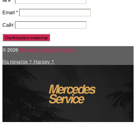
Email
*
Сайт
© 2026
Mercedes Service Poltava
На початок
↑
Нагору
↑
Mercedes
Service