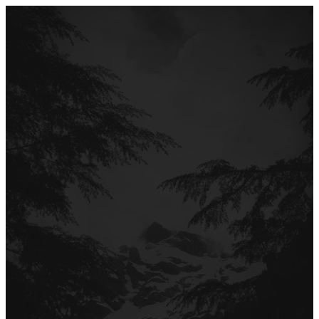
Перейти
до
вмісту