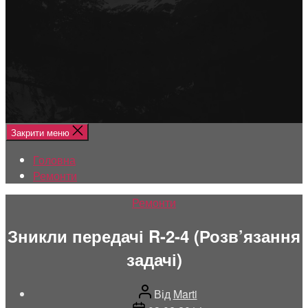
Меню
Головна
Ремонти
Закрити меню
Головна
Ремонти
Категорії
Ремонти
Зникли передачі R-2-4 (Розв’язання
задачі)
Автор
Від
Marti
запису