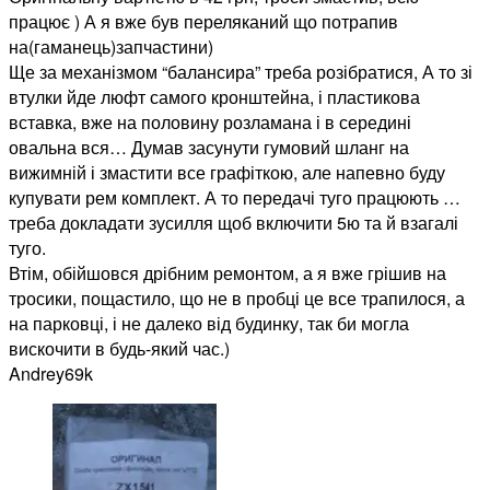
працює ) А я вже був переляканий що потрапив
на(гаманець)запчастини)
Ще за механізмом “балансира” треба розібратися, А то зі
втулки йде люфт самого кронштейна, і пластикова
вставка, вже на половину розламана і в середині
овальна вся… Думав засунути гумовий шланг на
вижимній і змастити все графіткою, але напевно буду
купувати рем комплект. А то передачі туго працюють …
треба докладати зусилля щоб включити 5ю та й взагалі
туго.
Втім, обійшовся дрібним ремонтом, а я вже грішив на
тросики, пощастило, що не в пробці це все трапилося, а
на парковці, і не далеко від будинку, так би могла
вискочити в будь-який час.)
Andrey69k