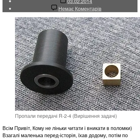
Дата
03.02.2014
запису
до
Немає Коментарів
Зникли
передачі
R-
2-
4
(Розв’язання
задачі)
Пропали передачі R-2-4 (Вирішення задачі)
Всім Привіт, Кому не ліньки читати і вникати в поломки)
Взагалі маленька перед-історія, їхав додому, потім по