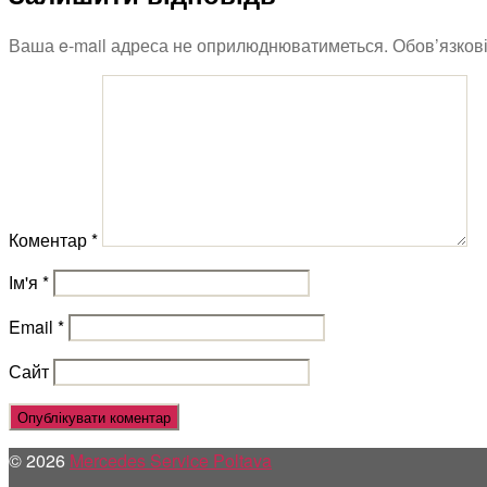
Ваша e-mail адреса не оприлюднюватиметься.
Обов’язков
Коментар
*
Ім'я
*
Email
*
Сайт
© 2026
Mercedes Service Poltava