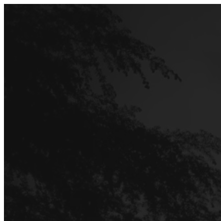
Перейти
до
вмісту