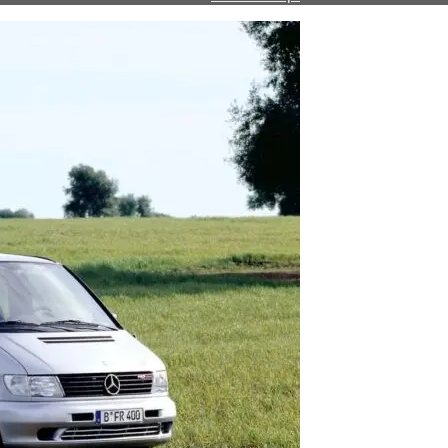
MERCEDES-
BENZ
V-
CLASS
(638/2)
V
280
(638.244)
двиг.
М
104
900