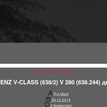
Категорії
Ремонти
Характеристики
Z V-CLASS (638/2) V 280 (638.244) дв
Автор
Від
Marti
запису
Дата
29.12.2014
запису
до
2 Коментарі