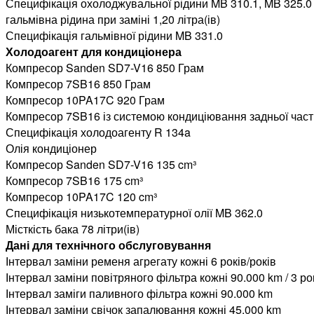
Специфікація охолоджувальної рідини MB 310.1, MB 325.0
гальмівна рідина при заміні 1,20 літра(ів)
Специфікація гальмівної рідини MB 331.0
Холодоагент для кондиціонера
Компресор Sanden SD7-V16 850 Грам
Компресор 7SB16 850 Грам
Компресор 10PA17C 920 Грам
Компресор 7SB16 із системою кондиціювання задньої час
Специфікація холодоагенту R 134a
Олія кондиціонер
Компресор Sanden SD7-V16 135 cm³
Компресор 7SB16 175 cm³
Компресор 10PA17C 120 cm³
Специфікація низькотемпературної олії MB 362.0
Місткість бака 78 літри(ів)
Дані для технічного обслуговування
Інтервал заміни ременя агрегату кожні 6 років/років
Інтервал заміни повітряного фільтра кожні 90.000 km / 3 ро
Інтервал заміги паливного фільтра кожні 90.000 km
Інтервал заміни свічок запалювання кожні 45.000 km