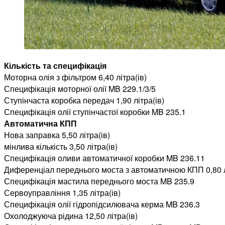
Кількість та специфікація
Моторна олія з фільтром 6,40 літра(ів)
Специфікація моторної олії MB 229.1/3/5
Ступінчаста коробка передач 1,90 літра(ів)
Специфікація олії ступінчастої коробки MB 235.1
Автоматична КПП
Нова заправка 5,50 літра(ів)
мінлива кількість 3,50 літра(ів)
Специфікація оливи автоматичної коробки MB 236.11
Диференціал переднього моста з автоматичною КПП 0,80 л
Специфікація мастила
переднього моста MB 235.9
Сервоуправління 1,35 літра(ів)
Специфікація олії гідропідсилювача керма MB 236.3
Охолоджуюча рідина 12,50 літра(ів)