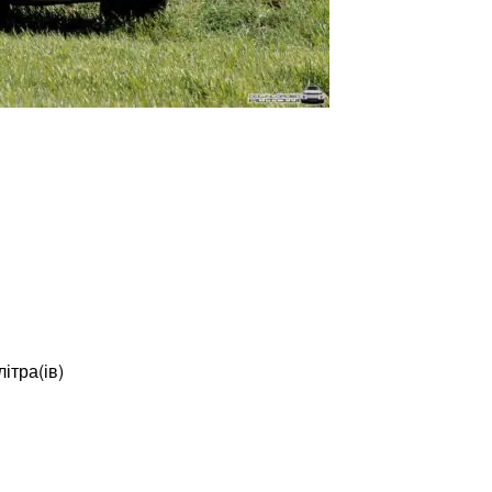
ітра(ів)