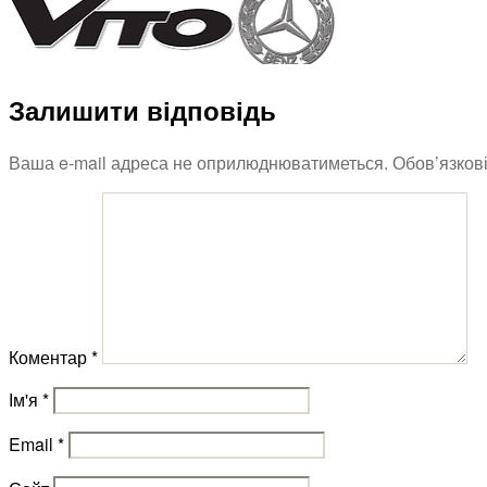
Залишити відповідь
Ваша e-mail адреса не оприлюднюватиметься.
Обов’язков
Коментар
*
Ім'я
*
Email
*