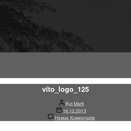
vito_logo_125
Автор
Від
Marti
запису
Дата
16.12.2013
запису
до
Немає Коментарів
vito_logo_125