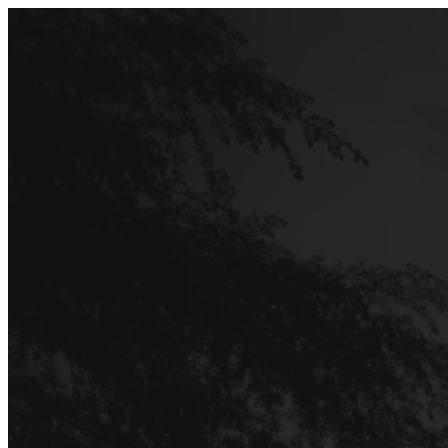
Перейти
до
вмісту