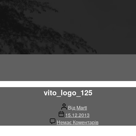
vito_logo_125
Автор
Від
Marti
запису
Дата
15.12.2013
запису
до
Немає Коментарів
vito_logo_125