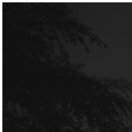
Перейти
до
вмісту