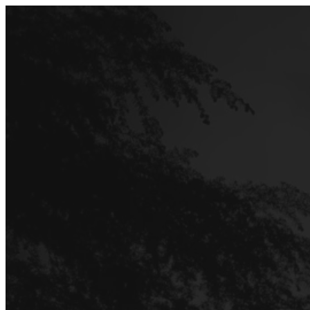
Перейти
до
вмісту