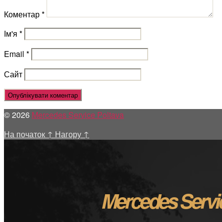
Коментар
*
Ім'я
*
Email
*
Сайт
© 2026
Mercedes Service Poltava
На початок
↑
Нагору
↑
Mercedes Servi