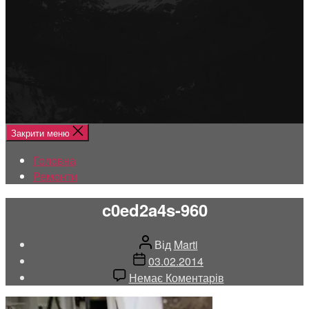
Меню
Головна
Ремонти
Закрити меню
Головна
Ремонти
c0ed2a4s-960
Автор
Від
Marti
запису
Дата
03.02.2014
запису
до
Немає Коментарів
c0ed2a4s-
960