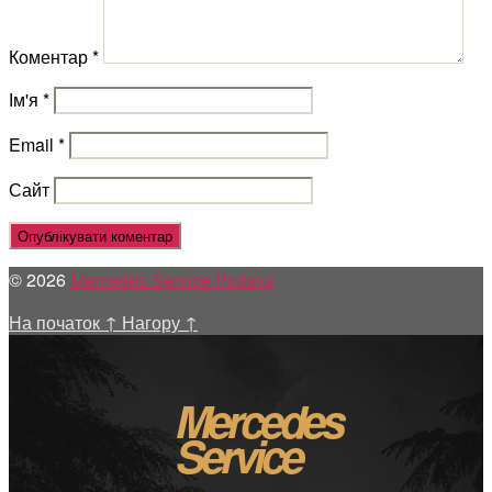
Коментар
*
Ім'я
*
Email
*
Сайт
© 2026
Mercedes Service Poltava
На початок
↑
Нагору
↑
Mercedes
Service