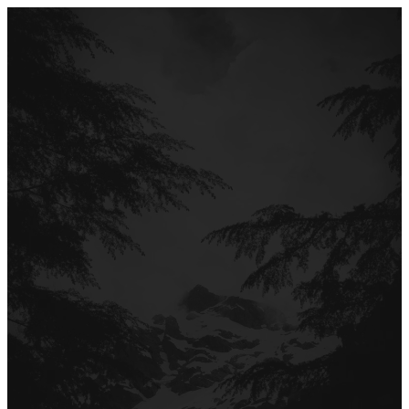
Перейти
до
вмісту