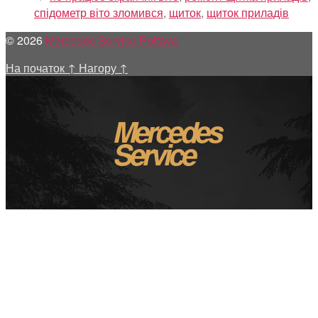
спідометр віто зломився
,
щиток
,
щиток приладів
© 2026
Mercedes Service Poltava
На початок
↑
Нагору
↑
Mercedes
Service