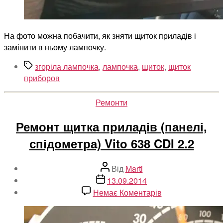
На фото можна побачити, як зняти щиток приладів і
замінити в ньому лампочку.
Позначки
згоріла лампочка
,
лампочка
,
щиток
,
щиток
приборов
Категорії
Ремонти
Ремонт щитка приладів (панелі,
спідометра) Vito 638 CDI 2.2
Автор
Від
Marti
запису
Дата
13.09.2014
запису
до
Немає Коментарів
Ремонт
щитка