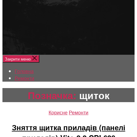
Меню
Головна
Ремонти
Закрити меню
Головна
Ремонти
Позначка:
щиток
Категорії
Корисне
Ремонти
Зняття щитка приладів (панелі