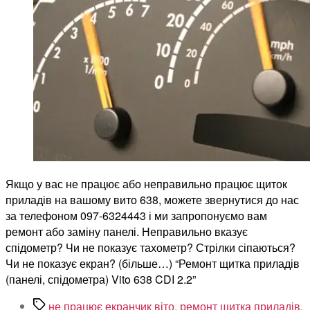
приладів
(панелі,
спідометра)
Vito
638
CDI
2.2
Якщо у вас не працює або неправильно працює щиток
приладів на вашому вито 638, можете звернутися до нас
за телефоном 097-6324443 і ми запропонуємо вам
ремонт або заміну панелі. Неправильно вказує
спідометр? Чи не показує тахометр? Стрілки сіпаються?
Чи не показує екран? (більше…) “Ремонт щитка приладів
(панелі, спідометра) Vito 638 CDI 2.2”
Позначки
не працює екранчик віто
,
ремонт щитка приладів
,