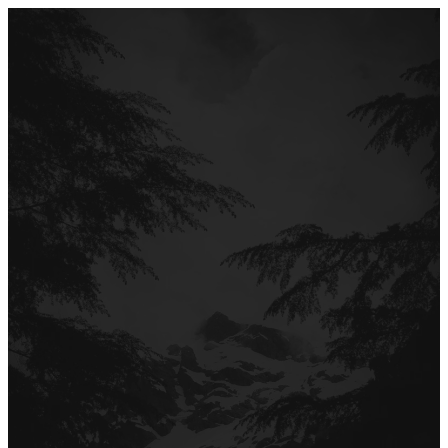
Перейти
до
вмісту