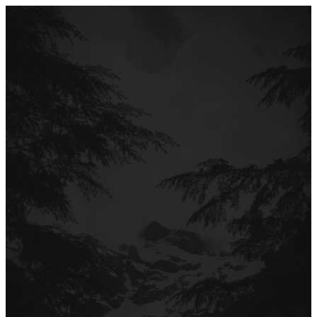
Перейти
до
вмісту