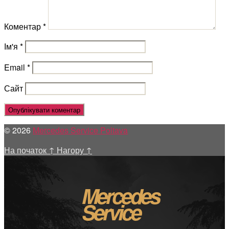
Коментар
*
Ім'я
*
Email
*
Сайт
© 2026
Mercedes Service Poltava
На початок
↑
Нагору
↑
Mercedes
Service