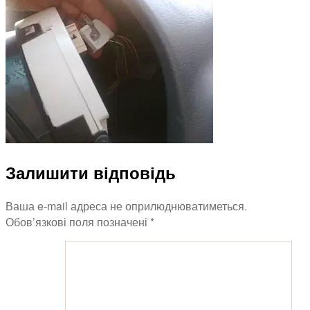
Vito
2.2
CDI
Залишити відповідь
Ваша e-mail адреса не оприлюднюватиметься.
Обов’язкові поля позначені
*