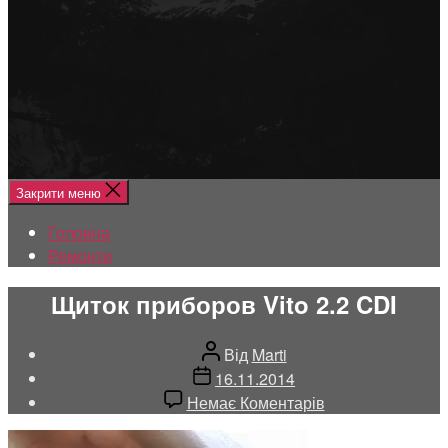
Меню
Головна
Ремонти
Закрити меню
Головна
Ремонти
Щиток приборов Vito 2.2 CDI
Автор
Від
Marti
запису
Дата
16.11.2014
запису
до
Немає Коментарів
Щиток
приборов