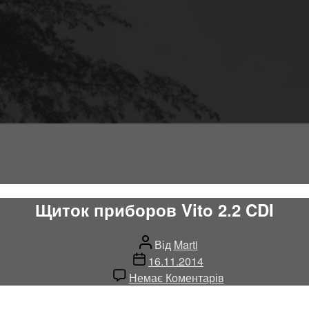
Щиток приборов Vito 2.2 CDI
Автор
Від
Marti
запису
Дата
16.11.2014
запису
до
Немає Коментарів
Щиток
приборов