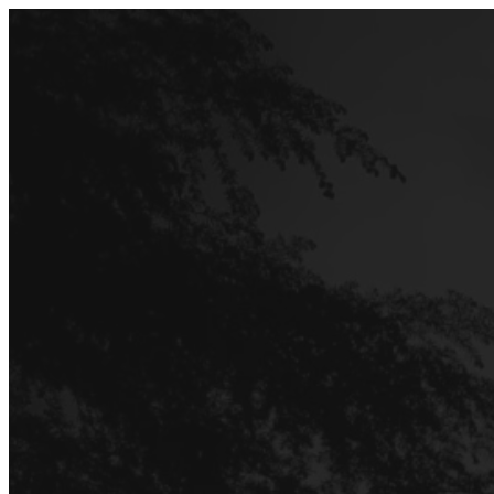
Перейти
до
вмісту