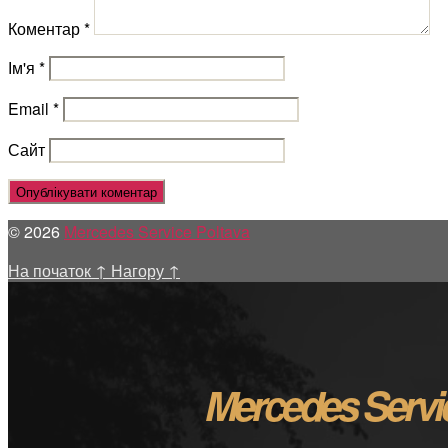
Коментар
*
Ім'я
*
Email
*
Сайт
© 2026
Mercedes Service Poltava
На початок
↑
Нагору
↑
Mercedes Servi