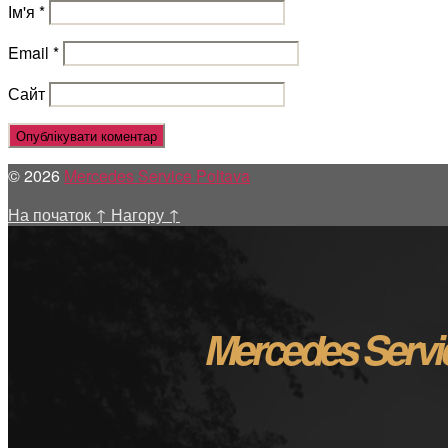
Ім'я
*
Email
*
Сайт
© 2026
Mercedes Service Poltava
На початок
↑
Нагору
↑
Mercedes Servi