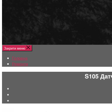
Меню
Головна
Ремонти
Закрити меню
Головна
Ремонти
S105 Дат