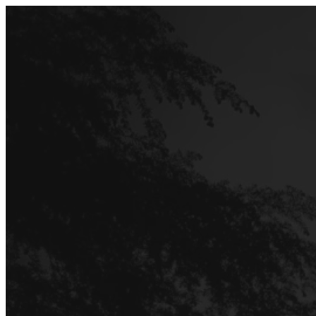
Перейти
до
вмісту