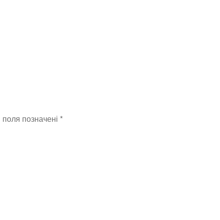
положения
педали
сцепления
(0045452114)
і поля позначені
*