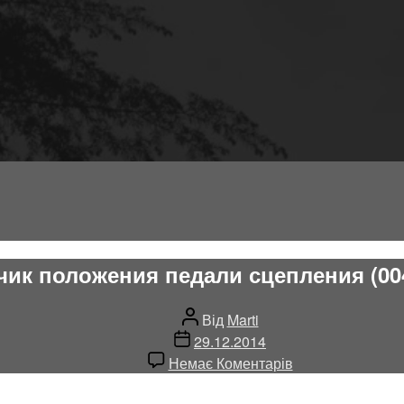
чик положения педали сцепления (00
Автор
Від
Marti
запису
Дата
29.12.2014
запису
до
Немає Коментарів
S105
Датчик