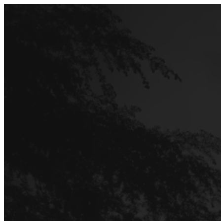
Перейти
до
вмісту