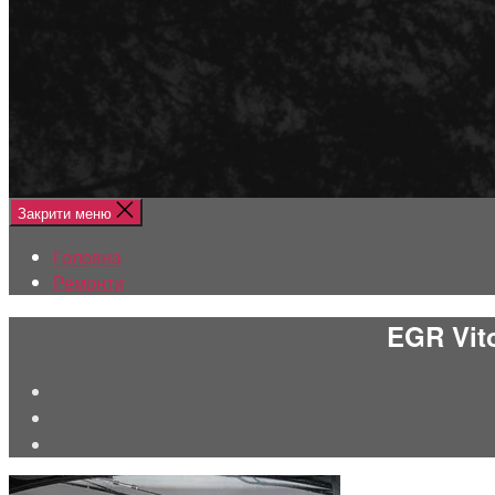
Меню
Головна
Ремонти
Закрити меню
Головна
Ремонти
EGR Vit