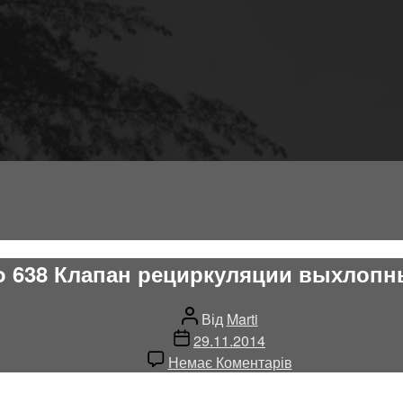
o 638 Клапан рециркуляции выхлопн
Автор
Від
Marti
запису
Дата
29.11.2014
запису
до
Немає Коментарів
EGR
Vito