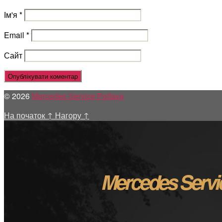
Ім'я
*
Email
*
Сайт
© 2026
Mercedes Service Poltava
На початок
↑
Нагору
↑
Mercedes Servi