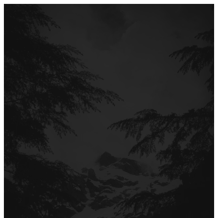
Перейти
до
вмісту