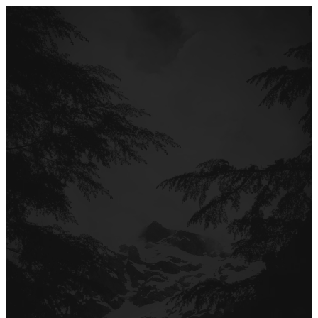
Перейти
до
вмісту