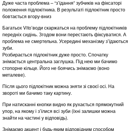
Дуже часта проблема – “з’їдання” зубчиків на фіксаторі
положення підлокітника. В результаті підлокітник просто
бовтається вгору-вниз
Багатьох Vito’води скаржаться на проблему підлокітників
передніх сидінь. Згодом вони перестають фіксуватися. А
проблема не смертельна. Усередині механізму з’їдаються
зуби.
Розбирається підлокітник дуже просто. Спочатку
знімається центральна
заглушка. Під нею ми бачимо
стопорне кільце. Його не боячись знімаємо (воно
металеве).
Після цього підлокітник можна зняти зі своєї осі. На
звороті ми бачимо таку картину.
При натисканні кнопки видно як рухається прямокутний
упор, на якому і з’їлися всі зуби (їхні залишки можна
знайти на частині у відповідь).
Знімаємо акцент і будь-яким відповідним способом