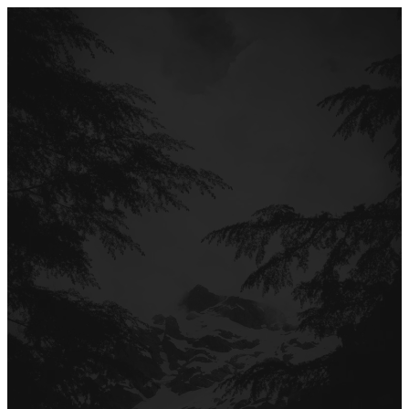
Перейти
до
вмісту