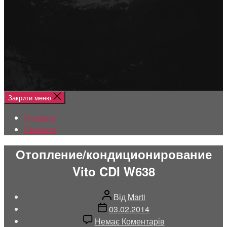
Меню
Головна
Ремонти
Закрити меню
Головна
Ремонти
Отопление/кондиционирование
Vito CDI W638
Автор
Від
Marti
запису
Дата
03.02.2014
запису
до
Немає Коментарів