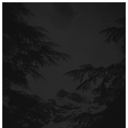
Перейти
до
вмісту