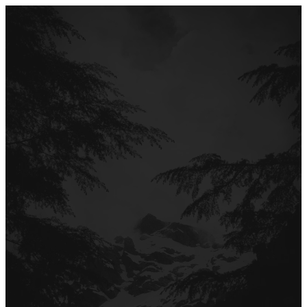
Перейти
до
вмісту