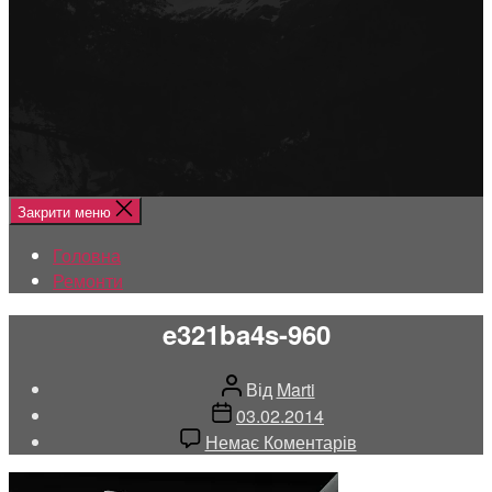
Меню
Головна
Ремонти
Закрити меню
Головна
Ремонти
e321ba4s-960
Автор
Від
Marti
запису
Дата
03.02.2014
запису
до
Немає Коментарів
e321ba4s-
960