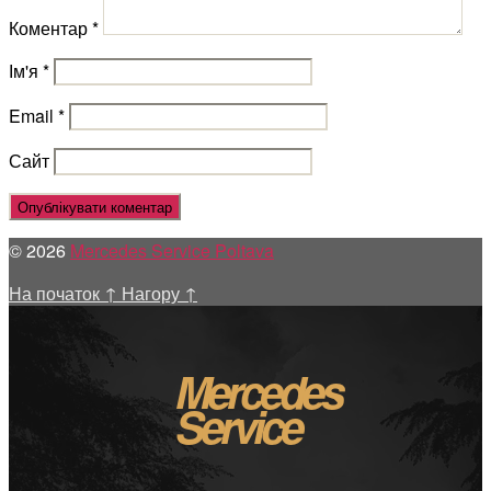
Коментар
*
Ім'я
*
Email
*
Сайт
© 2026
Mercedes Service Poltava
На початок
↑
Нагору
↑
Mercedes
Service