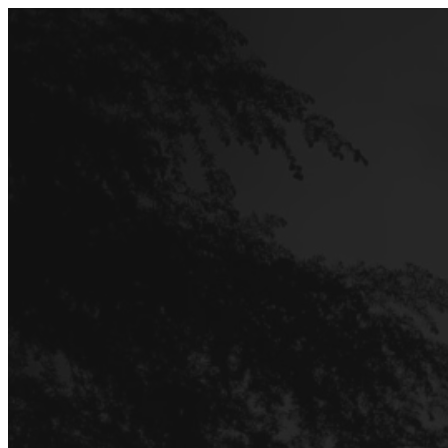
Перейти
до
вмісту