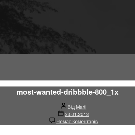
most-wanted-dribbble-800_1x
Автор
Від
Marti
запису
Дата
23.01.2013
запису
до
Немає Коментарів
most-
wanted-