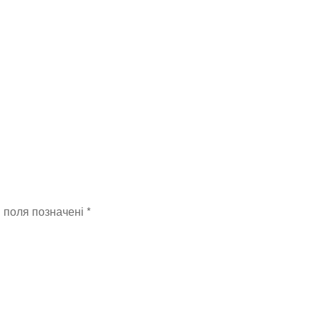
dribbble-
800_1x
і поля позначені
*