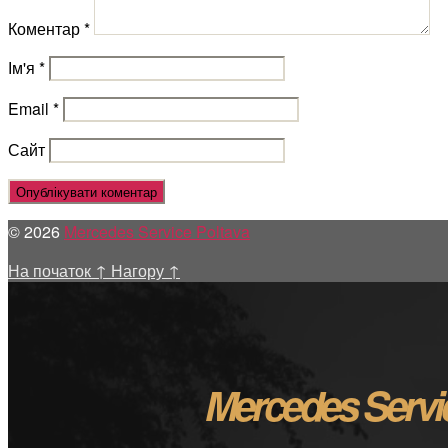
Коментар
*
Ім'я
*
Email
*
Сайт
© 2026
Mercedes Service Poltava
На початок
↑
Нагору
↑
Mercedes Servi