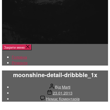
Меню
Головна
Ремонти
Закрити меню
Головна
Ремонти
moonshine-detail-dribbble_1x
Автор
Від
Marti
запису
Дата
23.01.2013
запису
до
Немає Коментарів
moonshine-
detail-