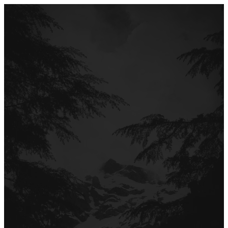
Перейти
до
вмісту