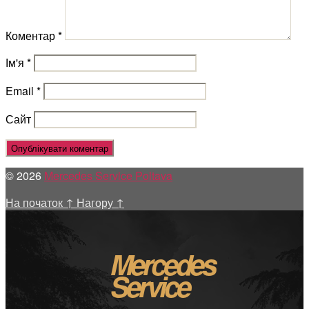
Коментар
*
Ім'я
*
Email
*
Сайт
© 2026
Mercedes Service Poltava
На початок
↑
Нагору
↑
Mercedes
Service