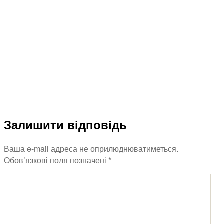
dribbble_1x
Залишити відповідь
Ваша e-mail адреса не оприлюднюватиметься.
Обов’язкові поля позначені
*