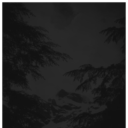
Перейти
до
вмісту