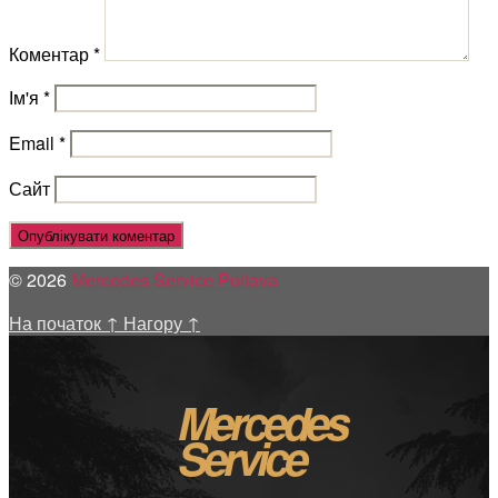
Коментар
*
Ім'я
*
Email
*
Сайт
© 2026
Mercedes Service Poltava
На початок
↑
Нагору
↑
Mercedes
Service