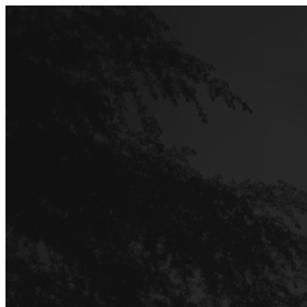
Перейти
до
вмісту