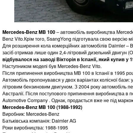
Mercedes-Benz MB 100
– автомобіль виробництва Mercede
Benz Vito.Крім того, SsangYong підготувала свою версію м
Для розширення кола комерційних автомобілів Daimler – 
засіб отримав лише один 2,4-літровий дизельний двигун (OM 
відбувалося на заводі Вікторія в Іспанії, який купив у 
Наступником моделі був Mercedes-Benz Vito.
Після припинення виробництва MB 100 в Іспанії в 1995 роц
Автомобіль пропонувався у двох варіантах колісної бази: у
літровим бензиновим двигуном. З 2004 року автомобіль пе
Австралії. Після поступового припинення виробництва в п
Automotive Company . Однак, продається вже не під марко
Mercedes-Benz MB 100 (1988-1992)
Виробник: Mercedes-Benz
Батьківська компанія: Daimler AG
Роки виробництва: 1988-1995