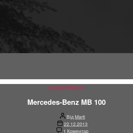
Категорії
Історія
Ремонти
Mercedes-Benz MB 100
Автор
Від
Marti
запису
Дата
22.12.2013
запису
до
1 Коментар