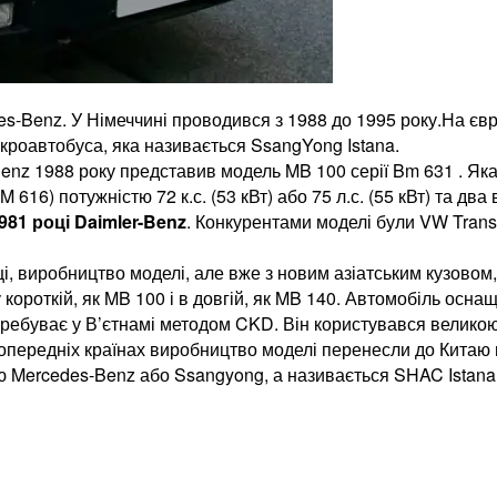
s-Benz. У Німеччині проводився з 1988 до 1995 року.На єв
ікроавтобуса, яка називається SsangYong Istana.
Benz 1988
року представив модель MB 100 серії Bm 631 . Як
616) потужністю 72 к.с. (53 кВт) або 75 л.с. (55 кВт) та два
1981 році Daimler-Benz
. Конкурентами моделі були VW Transp
і, виробництво моделі, але вже з новим азіатським кузовом,
 короткій, як MB 100 і в довгій, як MB 140. Автомобіль осна
ребуває у В’єтнамі методом CKD. Він користувався великою 
опередніх країнах виробництво моделі перенесли до Китаю 
ю Mercedes-Benz або Ssangyong, а називається SHAC Istana