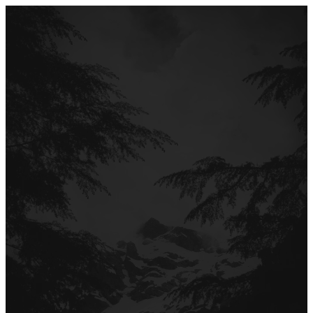
Перейти
до
вмісту