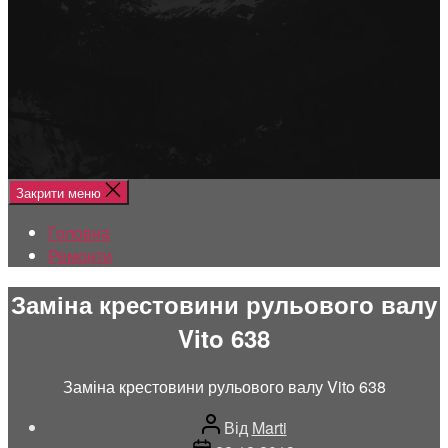
Меню
Головна
Ремонти
Закрити меню
Головна
Ремонти
Заміна крестовини рульового валу
Vito 638
Заміна крестовини рульового валу Vito 638
Автор
Від
Marti
запису