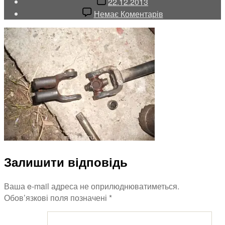
Дата
22.12.2013
запису
до
Немає Коментарів
Заміна
крестовини
рульового
валу
Vito
638
Залишити відповідь
Ваша e-mail адреса не оприлюднюватиметься.
Обов’язкові поля позначені
*