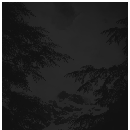
Перейти
до
вмісту