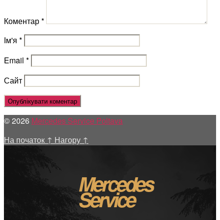
Коментар
*
Ім'я
*
Email
*
Сайт
© 2026
Mercedes Service Poltava
На початок
↑
Нагору
↑
Mercedes
Service