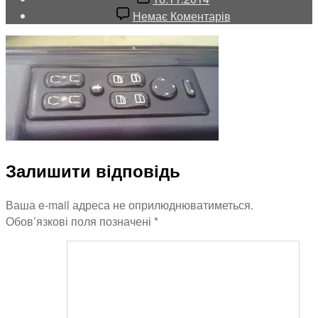
запису
до
Немає Коментарів
оригинальные
електро-
слеклоподьемни
Mercedes
Vito
638
Залишити відповідь
Ваша e-mail адреса не оприлюднюватиметься.
Обов’язкові поля позначені
*