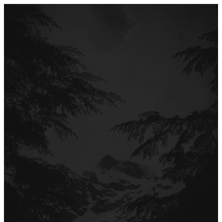
Перейти
до
вмісту