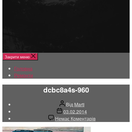
Меню
Головна
Ремонти
Закрити меню
Головна
Ремонти
dcbc8a4s-960
Автор
Від
Marti
запису
Дата
03.02.2014
запису
до
Немає Коментарів
dcbc8a4s-
960