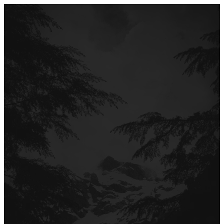
Перейти
до
вмісту