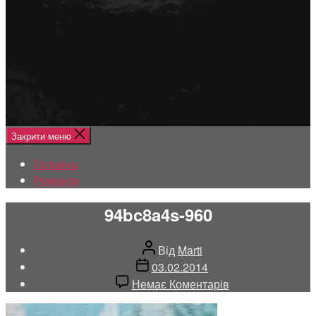
Меню
Головна
Ремонти
Закрити меню
Головна
Ремонти
94bc8a4s-960
Автор
Від
Marti
запису
Дата
03.02.2014
запису
до
Немає Коментарів
94bc8a4s-
960