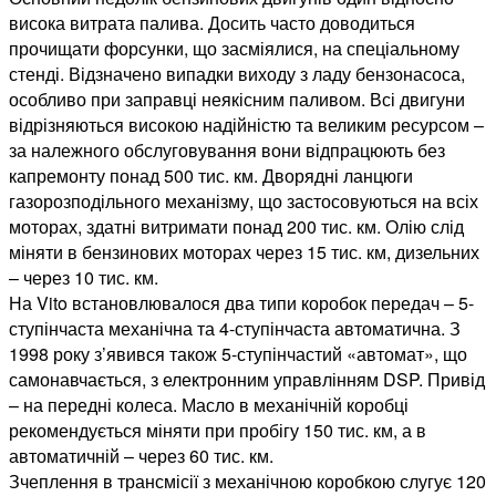
висока витрата палива. Досить часто доводиться
прочищати форсунки, що засміялися, на спеціальному
стенді. Відзначено випадки виходу з ладу бензонасоса,
особливо при заправці неякісним паливом. Всі двигуни
відрізняються високою надійністю та великим ресурсом –
за належного обслуговування вони відпрацюють без
капремонту понад 500 тис. км. Дворядні ланцюги
газорозподільного механізму, що застосовуються на всіх
моторах, здатні витримати понад 200 тис. км. Олію слід
міняти в бензинових моторах через 15 тис. км, дизельних
– через 10 тис. км.
На Vito встановлювалося два типи коробок передач – 5-
ступінчаста механічна та 4-ступінчаста автоматична. З
1998 року з’явився також 5-ступінчастий «автомат», що
самонавчається, з електронним управлінням DSP. Привід
– на передні колеса. Масло в механічній коробці
рекомендується міняти при пробігу 150 тис. км, а в
автоматичній – через 60 тис. км.
Зчеплення в трансмісії з механічною коробкою слугує 120