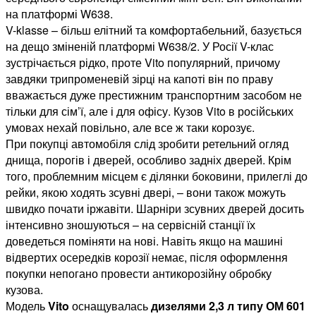
на платформі W638.
V-klasse – більш
елітний та комфортабельний, базується
на дещо зміненій платформі W638/2. У Росії V-клас
зустрічається рідко, проте Vito популярний, причому
завдяки трипроменевій зірці на капоті він по праву
вважається дуже престижним транспортним засобом не
тільки для сім’ї, але і для офісу. Кузов Vito в російських
умовах нехай повільно, але все ж таки корозує.
При покупці автомобіля слід зробити ретельний огляд
днища, порогів і дверей, особливо задніх дверей. Крім
того, проблемним місцем є ділянки боковини, прилеглі до
рейки, якою ходять зсувні двері, – вони також можуть
швидко почати іржавіти. Шарніри зсувних дверей досить
інтенсивно зношуються – на сервісній станції їх
доведеться поміняти на нові. Навіть якщо на машині
відвертих осередків корозії немає, після оформлення
покупки непогано провести антикорозійну обробку
кузова.
Модель
Vito
оснащувалась
дизелями 2,3 л типу ОМ 601