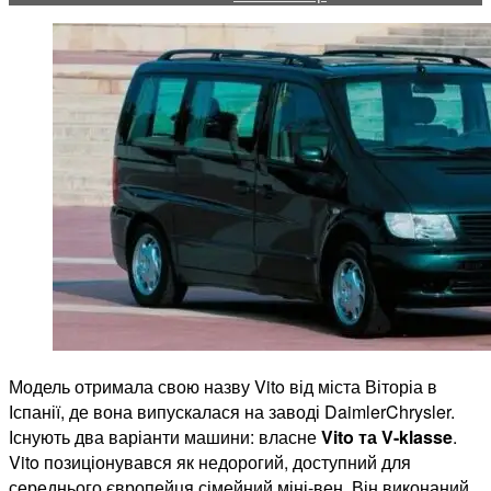
Інформація
Mercedes
Vito
Модель отримала свою назву Vito від міста Віторіа в
Іспанії, де вона випускалася на заводі DaimlerChrysler.
Існують два варіанти машини: власне
Vito та V-klasse
.
Vito позиціонувався як недорогий, доступний для
середнього європейця сімейний міні-вен. Він виконаний