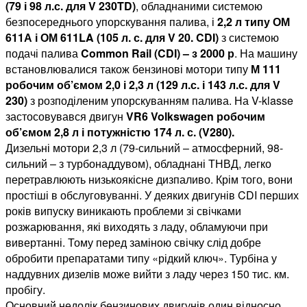
(79 і 98 л.с. для V 230TD)
, обладнаними системою
безпосереднього упорскування палива, і
2,2 л типу ОМ
611А і ОМ 611LA (105 л. с. для V 20. CDI)
з системою
подачі палива
Common Rail (CDI) – з 2000 р
. На машину
встановлювалися також бензинові мотори типу
М 111
робочим об’ємом 2,0 і 2,3 л (129 л.с. і 143 л.с. для V
230)
з розподіленим упорскуванням палива. На V-klasse
застосовувався двигун
VR6 Volkswagen робочим
об’ємом 2,8 л і потужністю 174 л. с. (V280).
Дизельні мотори 2,3 л (79-сильний – атмосферний, 98-
сильний – з турбонаддувом), обладнані ТНВД, легко
перетравлюють низькоякісне дизпаливо. Крім того, вони
простіші в обслуговуванні. У деяких двигунів CDI перших
років випуску виникають проблеми зі свічками
розжарювання, які виходять з ладу, обламуючи при
вивертанні. Тому перед заміною свічку слід добре
обробити препаратами типу «рідкий ключ». Турбіна у
наддувних дизелів може вийти з ладу через 150 тис. км.
пробігу.
Основний недолік бензинових двигунів один відносно