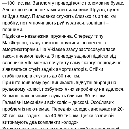
—130 тис. км. Загалом у приводі коліс поломок не буває.
Але якщо вчасно не замінити пильовики Шрусів, вузол
вийде з ладу. Пильовики служать близько 100 тис. км
пробігу, потім починають руйнуватися, зовнішні –
першими.
Підвіска – незалежна, пружинна. Спереду типу
МакФерсон, ззаду гвинтові пружини, рознесені з
амортизаторами. На V-klasse ззаду застосовувалася
також пневмопідвіска. З приводу задньої підвіски від
власників Vito можна почути ту саму скаргу: періодично
з’являється стукіт задніх амортизаторів. Стійки
стабілізаторів служать до 30 тис. км.
При інтенсивному русі виникають відчутні вібрації на
рульовому колесі, позбутися яких виробнику не вдалося.
Кермові наконечники служать близько 60 тис. км.
Гальмівні механізми всіх коліс – дискові. Особливих
проблем із нею немає. Передніх колодок вистачає на 20-
30 тис. км., задніх – на 40-50 тис. км. Диски зазвичай
витримують два комплекти колодок.
Згодом виходить з ладу генератор, який встановлений