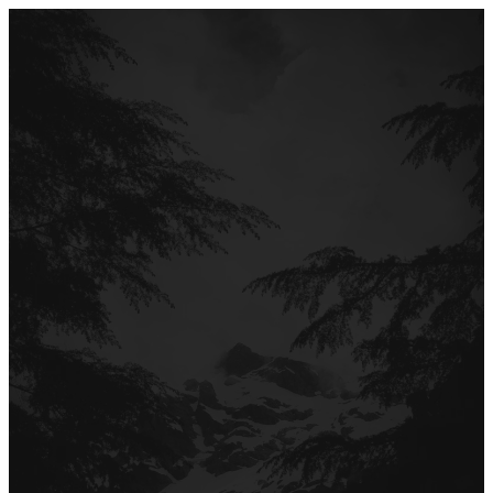
Перейти
до
вмісту