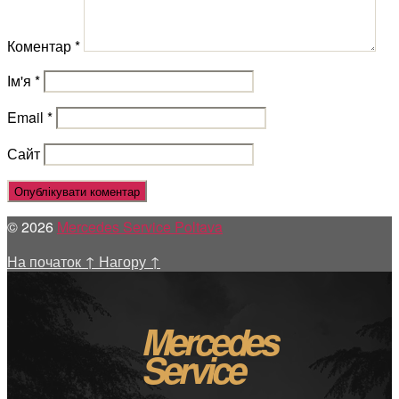
Коментар
*
Ім'я
*
Email
*
Сайт
© 2026
Mercedes Service Poltava
На початок
↑
Нагору
↑
Mercedes
Service