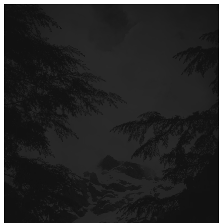
Перейти
до
вмісту