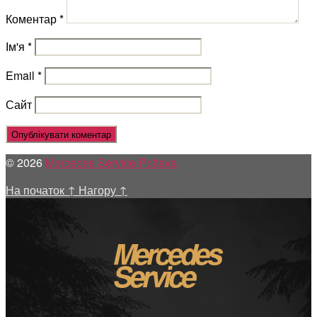
Коментар
*
Ім'я
*
Email
*
Сайт
© 2026
Mercedes Service Poltava
На початок
↑
Нагору
↑
Mercedes
Service