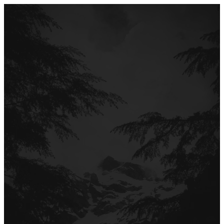
Перейти
до
вмісту