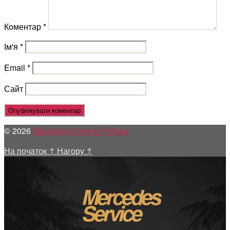
Коментар
*
Ім'я
*
Email
*
Сайт
© 2026
Mercedes Service Poltava
На початок
↑
Нагору
↑
Mercedes
Service