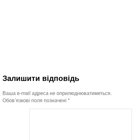
inked-
dribble_1x
Залишити відповідь
Ваша e-mail адреса не оприлюднюватиметься.
Обов’язкові поля позначені
*