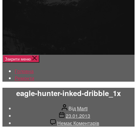
Меню
Головна
Ремонти
Закрити меню
Головна
Ремонти
eagle-hunter-inked-dribble_1x
Автор
Від
Marti
запису
Дата
23.01.2013
запису
до
Немає Коментарів
eagle-
hunter-