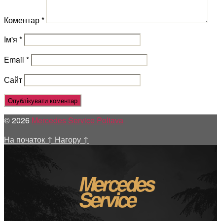
Коментар
*
Ім'я
*
Email
*
Сайт
© 2026
Mercedes Service Poltava
На початок
↑
Нагору
↑
Mercedes
Service