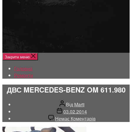
Меню
Головна
Ремонти
Закрити меню
Головна
Ремонти
ДВС MERCEDES-BENZ OM 611.980
Автор
Від
Marti
запису
Дата
03.02.2014
запису
до
Немає Коментарів
ДВС
MERCEDES-