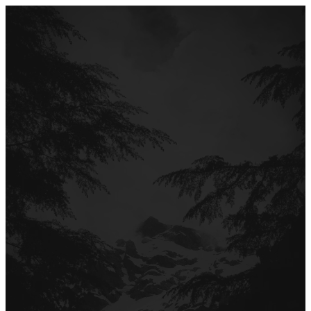
Перейти
до
вмісту