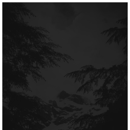
Перейти
до
вмісту