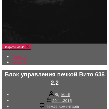
Меню
Головна
Ремонти
Закрити меню
Головна
Ремонти
Блок управления печкой Вито 638
2.2
Автор
Від
Marti
запису
Дата
20.11.2015
запису
до
Немає Коментарів