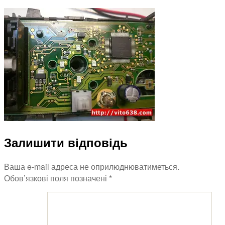
Блок
управления
печкой
Вито
638
2.2
Залишити відповідь
Ваша e-mail адреса не оприлюднюватиметься.
Обов’язкові поля позначені
*