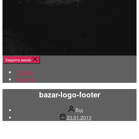
Меню
Головна
Ремонти
Закрити меню
Головна
Ремонти
bazar-logo-footer
Автор
Від
запису
Дата
23.01.2013
запису