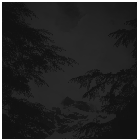
Перейти
до
вмісту