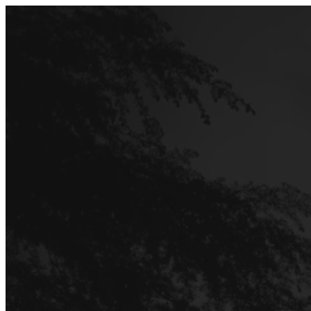
Перейти
до
вмісту