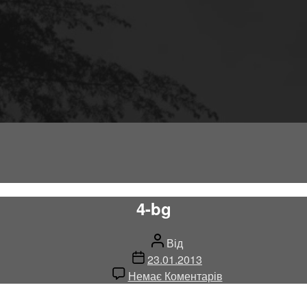
4-bg
Автор
Від
запису
Дата
23.01.2013
запису
до
Немає Коментарів
4-
bg