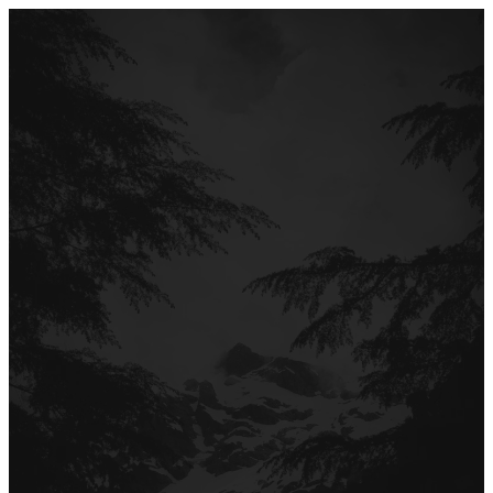
Перейти
до
вмісту