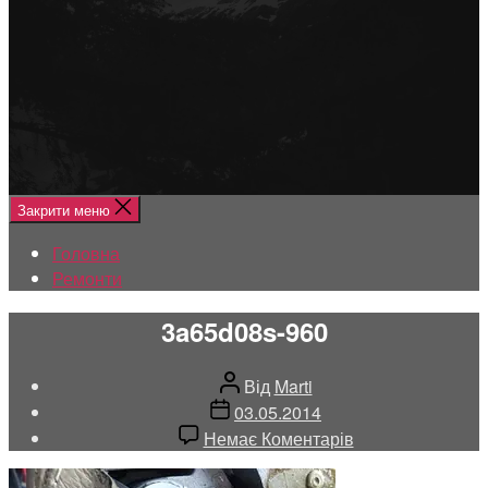
Меню
Головна
Ремонти
Закрити меню
Головна
Ремонти
3a65d08s-960
Автор
Від
Marti
запису
Дата
03.05.2014
запису
до
Немає Коментарів
3a65d08s-
960