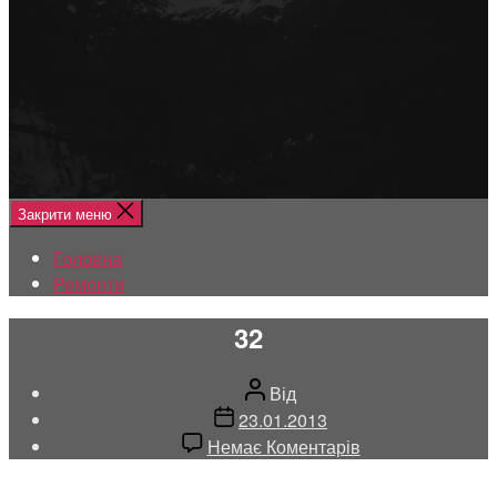
Меню
Головна
Ремонти
Закрити меню
Головна
Ремонти
32
Автор
Від
запису
Дата
23.01.2013
запису
до
Немає Коментарів
32