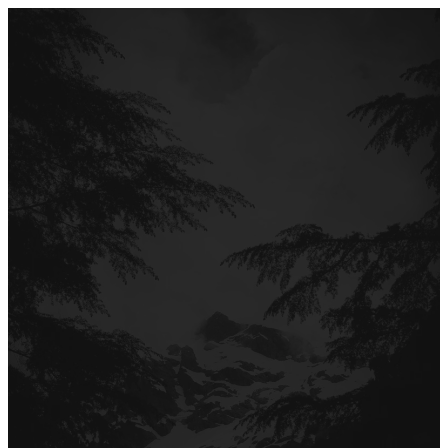
Перейти
до
вмісту