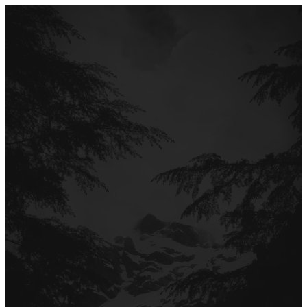
Перейти
до
вмісту