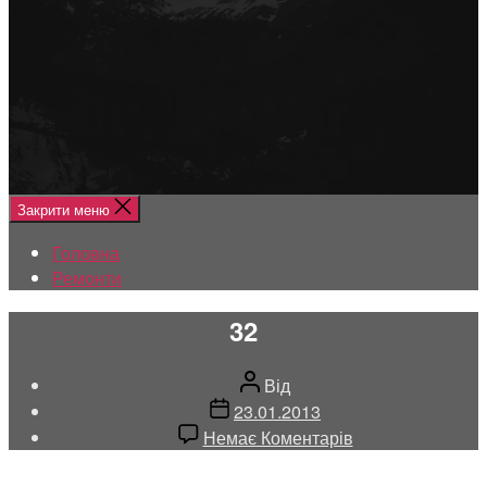
Меню
Головна
Ремонти
Закрити меню
Головна
Ремонти
32
Автор
Від
запису
Дата
23.01.2013
запису
до
Немає Коментарів
32