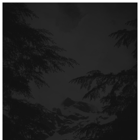
Перейти
до
вмісту