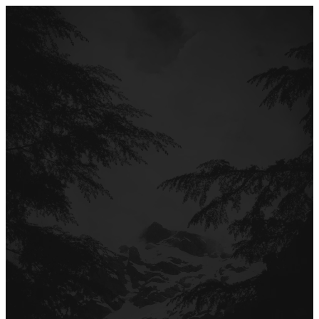
Перейти
до
вмісту