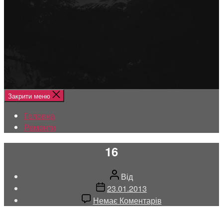
Меню
Головна
Ремонти
Закрити меню
Головна
Ремонти
16
Автор
Від
запису
Дата
23.01.2013
запису
до
Немає Коментарів
16